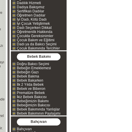
Dadılık Hizmeti
Dadıya Bakışımız
Sertifikalı Dadılar
ve
Öğretmen Dadılar
İyi Dadı, Kötü Dadı
İyi Çocuk Yetiştirmek
Dadı Seçerken Dikkat
ı
Öğretmenlik Hakkında
Çocukta Gereksinimler
Çocuk Bakım ve Eğitimi
Dadı ya da Bakıcı Seçimi
zı
Çocuk Bakımında Tercihler
Bebek Bakımı
ayı
Doğru Bakıcı Seçimi
e
Bebeğin Emeklemesi
Bebeğin Gazı
Bebek Bakma
Bebek Bakarken
İlk 2 Yılda Bebek
Bebek ve Biberon
Prematüre Bebek
İkiz Bebek Bakıcısı
inde
Bebeğimizin Bakımı
Bebeğimizin Bakıcısı
Bebek Bakımında Yanlışlar
Bebek Bakımının Paylaşımı
zel
Bahçıvan
r.
Bahçıvan