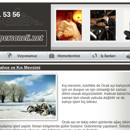
 53 56
Vizyonumuz
Hizmetlerimiz
İş İlanları
ahçe ve Kış Mevsimi
Kış mevsimi, özellikle de Ocak ayı bahçecil
için en durgun ve işin olmadığı bir zaman
dilimi olarak düşünülebilir. Halbuki tabiat hi
zaman tam olarak uykuda değildir ve de
bahçe işleri hiç bitmez.
Ocak ayı ve takip eden günlerde ağaç dikim
budama işleri yapılır. Ilıman bölgelerde güller budanır. Gübrelenip çapalanır. Sökül