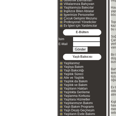
Güvenlik Elemanları
başk
Villalarınıza Bahçıvan
Yaşlılarınıza Bakıcılar
Hav
İngilizce Bilen Ablalar
yap
İşyerinize Personeller
böc
Çocuk Gelişimi Mezunu
Profesyonel Yöneticiler
Top
Ev İşleri için Yardımcılar
kaz
bu 
E-Bülten
Soğ
İsim
Çam
yer
E-Mail
vard
Bir
Yaşlı Bakıcısı
düş
biz
Yaşlılarımız
Yaşlıya Bakım
Bah
Yaşlı Bakıcılığı
tem
Yaşlılık Süreci
lüz
Aile ve Yaşlılık
öğü
Yaşlılık da Bakım
Yaşlılık ve Bakım
Ev 
Yaşlıların Hakları
old
Yaşlılıkta Gerileme
atm
Yaşlanma Korkusu
Yaşlılara Hizmetler
Kış
Yaşlılarımızın Bakımı
hav
Yaşlı Bakım Programı
mer
Yaşlı Deyip Geçmeyin
seb
Yaşlıların Evde Bakımı