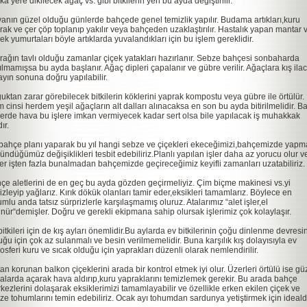
a yere dikilecek ağaç vs. gibi bitkilerin yeri bu ayda değiştirilir.
anın güzel olduğu günlerde bahçede genel temizlik yapılır. Budama artıkları,kuru
rak ve çer çöp toplanıp yakılır veya bahçeden uzaklaştırılır. Hastalık yapan mantar 
ek yumurtaları böyle artıklarda yuvalandıkları için bu işlem gereklidir.
rağın tavlı olduğu zamanlar çiçek yatakları hazırlanır. Sebze bahçesi sonbaharda
ılmamışsa bu ayda başlanır. Ağaç dipleri çapalanır ve gübre verilir. Ağaçlara kış ilac
ayın sonuna doğru yapılabilir.
uktan zarar görebilecek bitkilerin köklerini yaprak kompostu veya gübre ile örtülür.
 cinsi herdem yeşil ağaçların alt dalları alınacaksa en son bu ayda bitirilmelidir. Ba
lerde hava bu işlere imkan vermiyecek kadar sert olsa bile yapılacak iş muhakkak
ır.
 bahçe planı yaparak bu yıl hangi sebze ve çiçekleri ekeceğimizi,bahçemizde yapm
ündüğümüz değişiklikleri tesbit edebiliriz.Planlı yapılan işler daha az yorucu olur v
ler işten fazla bunalmadan bahçemizde geçireceğimiz keyifli zamanları uzatabiliriz.
çe aletlerini de en geç bu ayda gözden geçirmeliyiz. Çim biçme makinesi vs.yi
izleyip yağlarız. Kırık dökük olanları tamir eder,eksikleri tamamlarız. Böylece en
umlu anda tatsız sürprizlerle karşılaşmamış oluruz. Atalarımız “alet işler,el
nür“demişler. Doğru ve gerekli ekipmana sahip olursak işlerimiz çok kolaylaşır.
bitkileri için de kış ayları önemlidir.Bu aylarda ev bitkilerinin çoğu dinlenme devres
uğu için çok az sulanmalı ve besin verilmemelidir. Buna karşılık kış dolayısıyla ev
osferi kuru ve sıcak olduğu için yaprakları düzenli olarak nemlendirilir.
tan korunan balkon çiçeklerini arada bir kontrol etmek iyi olur. Üzerleri örtülü ise gü
alarda açarak hava aldırıp,kuru yapraklarını temizlemek gerekir. Bu arada bahçe
kezlerini dolaşarak eksiklerimizi tamamlayabilir ve özellikle erken ekilen çiçek ve
ze tohumlarını temin edebiliriz. Ocak ayı tohumdan sardunya yetiştirmek için idealdi