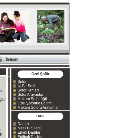
İletişim
Özel Şoför
Şoför
İyi Bir Şoför
Şoför İlanları
er
Şoför Arayanlar
Makam Şoförlüğü
çbir
Özel Şoförlük Eğitimi
Makam Şoförü Arayanlar
Dadı
Dadılık
Nasıl Bir Dadı
i
Erkek Dadılar
üp
Eğitimli Dadılık