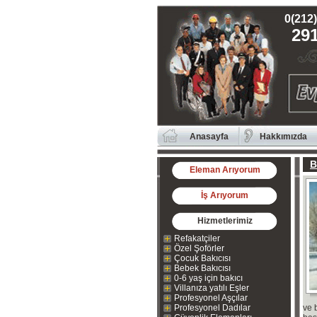
0(212)
291
Anasayfa
Hakkımızda
B
Eleman Arıyorum
İş Arıyorum
Hizmetlerimiz
Refakatçiler
Özel Şoförler
Çocuk Bakıcısı
Bebek Bakıcısı
0-6 yaş için bakıcı
Villanıza yatılı Eşler
Profesyonel Aşçılar
Profesyonel Dadılar
ve 