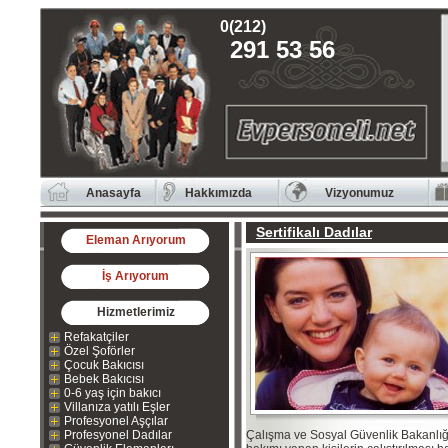
0(212)
291 53 56
Anasayfa
Hakkımızda
Vizyonumuz
Sertifikalı Dadılar
Eleman Arıyorum
İş Arıyorum
Hizmetlerimiz
Refakatçiler
Özel Şoförler
Çocuk Bakıcısı
Bebek Bakıcısı
0-6 yaş için bakıcı
Villanıza yatılı Eşler
Profesyonel Aşçılar
Profesyonel Dadılar
Çalışma ve Sosyal Güvenlik Bakanlığı