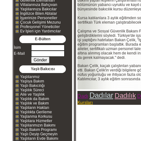
Güvenlik Elemanları
bakımı yapan kişilerin çalıştırılması
Villalarınıza Bahçıvan
bölümünün yabancı uyruklu ve kayıt dı
Yaşlılarınıza Bakıcılar
bünyesinde bakıcılık kursu düzenley
İngilizce Bilen Ablalar
İşyerinize Personeller
Kursa katılanlara 3 aylık eğitimden so
Çocuk Gelişimi Mezunu
sertifikalı Türk eleman çalıştırabilecek
Profesyonel Yöneticiler
Ev İşleri için Yardımcılar
Çalışma ve Sosyal Güvenlik Bakanı Fa
geliştirdiklerini söyledi. Türkiye'de i
E-Bülten
işi yaptığını hatırlatan Bakan Çelik, 
eğitim programları başlattık. Burada eğ
İsim
aileler, sertifikalı uzman personel ta
altına alınmış olacak hem de kendi 
E-Mail
da gerek kalmayacak." dedi.
Bakan Çelik, kaçak çalıştırılan yabancı
Yaşlı Bakıcısı
etti. Bakan Çelik'in verdiği bilgilere g
nüfus yoğunluğu ve ihtiyacın fazla ol
Yaşlılarımız
Katılımcılar, 3 aylık eğitim sonrasında 
Yaşlıya Bakım
Yaşlı Bakıcılığı
Yaşlılık Süreci
Dadılar
Dadılık
Aile ve Yaşlılık
Dadı
D
Yaşlılık da Bakım
Kursları
Yaşlılık ve Bakım
Yaşlıların Hakları
Yaşlılıkta Gerileme
Yaşlanma Korkusu
Yaşlılara Hizmetler
Yaşlılarımızın Bakımı
Yaşlı Bakım Programı
Yaşlı Deyip Geçmeyin
Yaşlıların Evde Bakımı