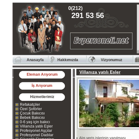
0(212)
291 53 56
Anasayfa
Hakkımızda
Vizyonumuz
Villanıza yatılı Eşler
Eleman Arıyorum
İş Arıyorum
Hizmetlerimiz
Refakatçiler
Özel Şoförler
Çocuk Bakıcısı
Bebek Bakıcısı
0-6 yaş için bakıcı
Villanıza yatılı Eşler
Profesyonel Aşçılar
Profesyonel Dadılar
• Alış veriş işlerinin yapılması,