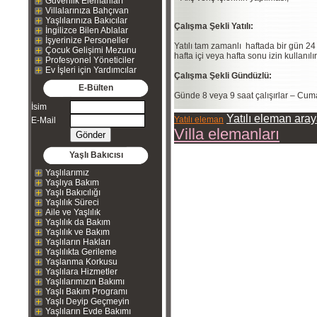
Güvenlik Elemanları
Villalarınıza Bahçıvan
Yaşlılarınıza Bakıcılar
Çalışma Şekli Yatılı:
İngilizce Bilen Ablalar
İşyerinize Personeller
Yatılı tam zamanlı haftada bir gün 24 
Çocuk Gelişimi Mezunu
hafta içi veya hafta sonu izin kullanılır
Profesyonel Yöneticiler
Ev İşleri için Yardımcılar
Çalışma Şekli Gündüzlü:
E-Bülten
Günde 8 veya 9 saat çalışırlar – Cumar
İsim
Yatılı eleman aray
Yatılı eleman
E-Mail
Villa elemanları
Yaşlı Bakıcısı
Yaşlılarımız
Yaşlıya Bakım
Yaşlı Bakıcılığı
Yaşlılık Süreci
Aile ve Yaşlılık
Yaşlılık da Bakım
Yaşlılık ve Bakım
Yaşlıların Hakları
Yaşlılıkta Gerileme
Yaşlanma Korkusu
Yaşlılara Hizmetler
Yaşlılarımızın Bakımı
Yaşlı Bakım Programı
Yaşlı Deyip Geçmeyin
Yaşlıların Evde Bakımı