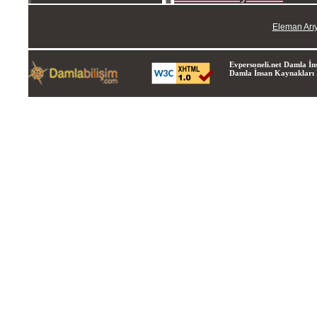
Eleman Arı
Evpersoneli.net Damla İns
Damla İnsan Kaynakları Lt