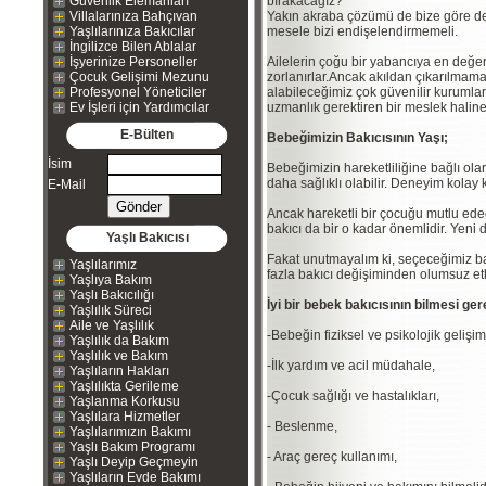
Güvenlik Elemanları
bırakacağız?
Villalarınıza Bahçıvan
Yakın akraba çözümü de bize göre değ
Yaşlılarınıza Bakıcılar
mesele bizi endişelendirmemeli.
İngilizce Bilen Ablalar
İşyerinize Personeller
Ailelerin çoğu bir yabancıya en değer
Çocuk Gelişimi Mezunu
zorlanırlar.Ancak akıldan çıkarılmam
Profesyonel Yöneticiler
alabileceğimiz çok güvenilir kurumlar
Ev İşleri için Yardımcılar
uzmanlık gerektiren bir meslek haline
E-Bülten
Bebeğimizin Bakıcısının Yaşı;
İsim
Bebeğimizin hareketliliğine bağlı ola
daha sağlıklı olabilir. Deneyim kolay 
E-Mail
Ancak hareketli bir çocuğu mutlu ede
bakıcı da bir o kadar önemlidir. Yeni 
Yaşlı Bakıcısı
Fakat unutmayalım ki, seçeceğimiz b
Yaşlılarımız
fazla bakıcı değişiminden olumsuz etkil
Yaşlıya Bakım
Yaşlı Bakıcılığı
İyi bir bebek bakıcısının bilmesi ge
Yaşlılık Süreci
Aile ve Yaşlılık
-Bebeğin fiziksel ve psikolojik gelişim
Yaşlılık da Bakım
Yaşlılık ve Bakım
-İlk yardım ve acil müdahale,
Yaşlıların Hakları
Yaşlılıkta Gerileme
-Çocuk sağlığı ve hastalıkları,
Yaşlanma Korkusu
Yaşlılara Hizmetler
- Beslenme,
Yaşlılarımızın Bakımı
Yaşlı Bakım Programı
- Araç gereç kullanımı,
Yaşlı Deyip Geçmeyin
Yaşlıların Evde Bakımı