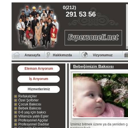
0(212)
291 53 56
Anasayfa
Hakkımızda
Vizyonumuz
Bebeğimizin Bakıcısı
Eleman Arıyorum
İş Arıyorum
Hizmetlerimiz
Refakatçiler
Özel Şoförler
Çocuk Bakıcısı
Bebek Bakıcısı
0-6 yaş için bakıcı
Villanıza yatılı Eşler
Profesyonel Aşçılar
Profesyonel Dadılar
İznimiz bitmek üzere ya da yeniden ç