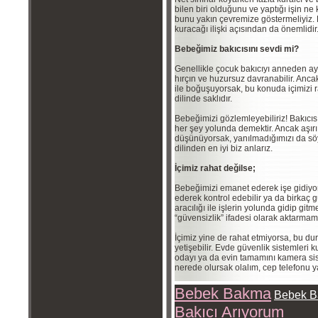
bilen biri olduğunu ve yaptığı işin 
bunu yakın çevremize göstermeliyiz. 
kuracağı ilişki açısından da önemlidir
Bebeğimiz bakıcısını sevdi mi?
Genellikle çocuk bakıcıyı anneden ay
hırçın ve huzursuz davranabilir. Anca
ile boğuşuyorsak, bu konuda içimizi 
dilinde saklıdır.
Bebeğimizi gözlemleyebiliriz! Bakıcıs
her şey yolunda demektir. Ancak aşırı
düşünüyorsak, yanılmadığımızı da söy
dilinden en iyi biz anlarız.
İçimiz rahat değilse;
Bebeğimizi emanet ederek işe gidiyoru
ederek kontrol edebilir ya da birkaç
aracılığı ile işlerin yolunda gidip git
“güvensizlik” ifadesi olarak aktarma
İçimiz yine de rahat etmiyorsa, bu d
yetişebilir. Evde güvenlik sistemleri ku
odayı ya da evin tamamını kamera sist
nerede olursak olalım, cep telefonu y
Bebek Bakma
Bebek B
Bakıcı Arıyorum