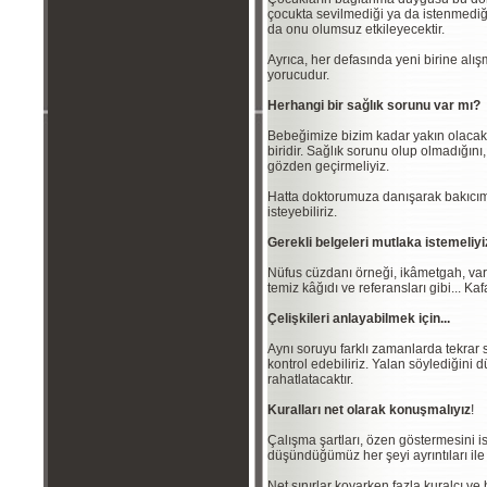
çocukta sevilmediği ya da istenmedi
da onu olumsuz etkileyecektir.
Ayrıca, her defasında yeni birine alı
yorucudur.
Herhangi bir sağlık sorunu var mı?
Bebeğimize bizim kadar yakın olacak
biridir. Sağlık sorunu olup olmadığını,
gözden geçirmeliyiz.
Hatta doktorumuza danışarak bakıcımız
isteyebiliriz.
Gerekli belgeleri mutlaka istemeliyi
Nüfus cüzdanı örneği, ikâmetgah, varsa
temiz kâğıdı ve referansları gibi... Ka
Çelişkileri anlayabilmek için...
Aynı soruyu farklı zamanlarda tekrar s
kontrol edebiliriz. Yalan söylediğin
rahatlatacaktır.
Kuralları net olarak konuşmalıyız
!
Çalışma şartları, özen göstermesini is
düşündüğümüz her şeyi ayrıntıları il
Net sınırlar koyarken fazla kuralcı v