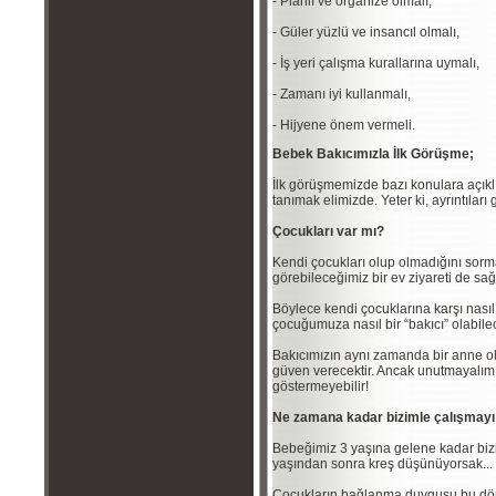
- Planlı ve organize olmalı,
- Güler yüzlü ve insancıl olmalı,
- İş yeri çalışma kurallarına uymalı,
- Zamanı iyi kullanmalı,
- Hijyene önem vermeli.
Bebek Bakıcımızla İlk Görüşme;
İlk görüşmemizde bazı konulara açıklı
tanımak elimizde. Yeter ki, ayrıntıları
Çocukları var mı?
Kendi çocukları olup olmadığını sorm
görebileceğimiz bir ev ziyareti de sağlı
Böylece kendi çocuklarına karşı nası
çocuğumuza nasıl bir “bakıcı” olabilece
Bakıcımızın aynı zamanda bir anne o
güven verecektir. Ancak unutmayalım 
göstermeyebilir!
Ne zamana kadar bizimle çalışmay
Bebeğimiz 3 yaşına gelene kadar bizi
yaşından sonra kreş düşünüyorsak...
Çocukların bağlanma duygusu bu döne