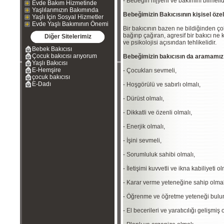
- Bebeğin hijyeni ve bakımını bilmelidi
Evde Bakım Hizmetinde
Yaşlılarımızın Bakımında
Bebeğimizin Bakıcısının kişisel özell
Yaşlı İçin Sosyal Hizmetler
Evde Yaşlı Bakımının Önemi
Bir bakıcının bazen ne bildiğinden ço
bağırıp çağıran, agresif bir bakıcı n
Diğer Sitelerimiz
ve psikolojisi açısından tehlikelidir.
Bebek Bakıcısı
Çocuk bakıcısı arıyorum
Bebeğimizin bakıcısın da aramamız g
Yaşlı Bakıcısı
E-Hemşire
- Çocukları sevmeli,
çocuk bakıcısı
E-Dadı
- Hoşgörülü ve sabırlı olmalı,
- Dürüst olmalı,
- Dikkatli ve özenli olmalı,
- Enerjik olmalı,
- İşini sevmeli,
- Sorumluluk sahibi olmalı,
- İletişimi kuvvetli ve ikna kabiliyeti ol
- Karar verme yeteneğine sahip olmal
- Öğrenme ve öğretme yeteneği bulu
- El becerileri ve yaratıcılığı gelişmiş 