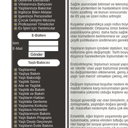
Güvenlik Elemanları
Villalarınıza Bahçıvan
Sağlık alanındaki bilimsel ve teknoloji
Yaşlılarınıza Bakıcılar
tedavi yöntemleri ile hastalıkların 
İngilizce Bilen Ablalar
hızını azaltmış ve bunun sonucunda 
İşyerinize Personeller
de 65 yaş ve üzeri nüfus artmıştır.
Çocuk Gelişimi Mezunu
Profesyonel Yöneticiler
Kuşaklar yaşlandıkça yaşlı nüfus büy
Ev İşleri için Yardımcılar
belirlemektedir. Ortalama ömür bekle
popülâsyona göre) daha fazla sağlık h
E-Bülten
olan hizmetlerin belirlenmesi ve yaş
çeşitli politikaların üretilmesini gerekl
İsim
Yaşlıların toplum içindeki statüleri,
E-Mail
kültürüne göre değişmiştir. Tarih boyun
düşünce hareketleriyle toplumdaki ref
Yaşlı Bakıcısı
Endüstrileşme; toplumun sosyal yapıs
ve ‘otorite’ olan yaşlı toplumsal prest
Yaşlılarımız
bu değişimlerden etkilenerek, geniş a
Yaşlıya Bakım
yaşlı ‘son mercii’ olmaktan çıkmış, et
Yaşlı Bakıcılığı
Yaşlılık Süreci
Değişen toplumsal koşullar nedeni ile 
Aile ve Yaşlılık
maddi risklere karşı korunmaları gerekt
Yaşlılık da Bakım
bakmakla yükümlü olduğu kişilere ayl
Yaşlılık ve Bakım
Yaşlıların Hakları
Sosyal güvenliği var olan bireylerin, 
Yaşlılıkta Gerileme
zorlaşmakta, yaşlılığın doğası gereği
Yaşlanma Korkusu
vb. masrafları nedeniyle daha çok ek
Yaşlılara Hizmetler
Yaşlılarımızın Bakımı
Emeklilik, eğer kişinin yaşamında ger
Yaşlı Bakım Programı
bulunmakta, yoksa elinden tuttuğu şey
Yaşlı Deyip Geçmeyin
Her hangi bir sosyal güvencesi olmay
Yaşlıların Evde Bakımı