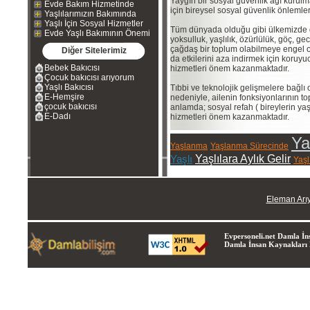
Yaygın bir sosyal güvenlik ağı kurulm
Evde Bakım Hizmetinde
için bireysel sosyal güvenlik önlemler
Yaşlılarımızın Bakımında
Yaşlı İçin Sosyal Hizmetler
Tüm dünyada olduğu gibi ülkemizde d
Evde Yaşlı Bakımının Önemi
yoksulluk, yaşlılık, özürlülük, göç, g
çağdaş bir toplum olabilmeye engel 
Diğer Sitelerimiz
da etkilerini aza indirmek için koruyuc
Bebek Bakıcısı
hizmetleri önem kazanmaktadır.
Çocuk bakıcısı arıyorum
Yaşlı Bakıcısı
Tıbbi ve teknolojik gelişmelere bağlı
E-Hemşire
nedeniyle, ailenin fonksiyonlarının t
çocuk bakıcısı
anlamda; sosyal refah ( bireylerin y
E-Dadı
hizmetleri önem kazanmaktadır.
Ya
Yaşlanma
Yaşlanma Sürecinde
Yaşlı
Yaşlılara Aylık Gelir
Yaşl
Eleman Arı
Evpersoneli.net Damla İns
Damla İnsan Kaynakları Lt