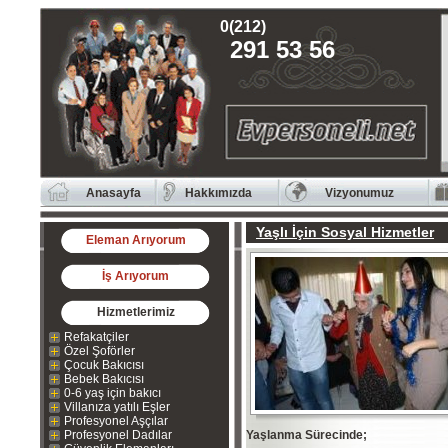
0(212)
291 53 56
Anasayfa
Hakkımızda
Vizyonumuz
Yaşlı İçin Sosyal Hizmetler
Eleman Arıyorum
İş Arıyorum
Hizmetlerimiz
Refakatçiler
Özel Şoförler
Çocuk Bakıcısı
Bebek Bakıcısı
0-6 yaş için bakıcı
Villanıza yatılı Eşler
Profesyonel Aşçılar
Profesyonel Dadılar
Yaşlanma Sürecinde;