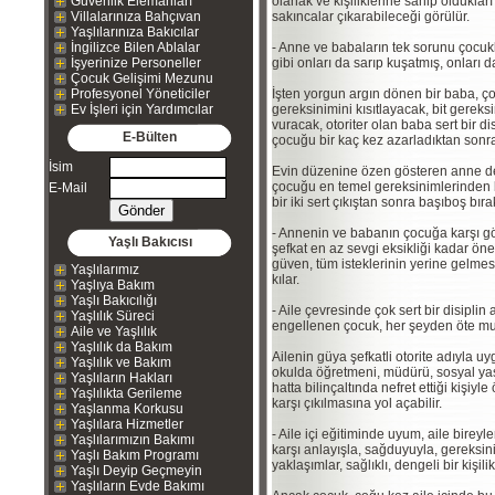
Güvenlik Elemanları
olanak ve kişiliklerine sahip olduk
Villalarınıza Bahçıvan
sakıncalar çıkarabileceği görülür.
Yaşlılarınıza Bakıcılar
İngilizce Bilen Ablalar
- Anne ve babaların tek sorunu çocukla
İşyerinize Personeller
gibi onları da sarıp kuşatmış, onları d
Çocuk Gelişimi Mezunu
Profesyonel Yöneticiler
İşten yorgun argın dönen bir baba, ç
Ev İşleri için Yardımcılar
gereksinimini kısıtlayacak, bit gerek
vuracak, otoriter olan baba sert bir 
E-Bülten
çocuğu bir kaç kez azarladıktan sonra
İsim
Evin düzenine özen gösteren anne de,
çocuğu en temel gereksinimlerinden bi
E-Mail
bir iki sert çıkıştan sonra başıboş bır
- Annenin ve babanın çocuğa karşı göst
Yaşlı Bakıcısı
şefkat en az sevgi eksikliği kadar ön
güven, tüm isteklerinin yerine gelmes
Yaşlılarımız
kılar.
Yaşlıya Bakım
Yaşlı Bakıcılığı
- Aile çevresinde çok sert bir disiplin
Yaşlılık Süreci
engellenen çocuk, her şeyden öte muts
Aile ve Yaşlılık
Yaşlılık da Bakım
Ailenin güya şefkatli otorite adıyla uy
Yaşlılık ve Bakım
okulda öğretmeni, müdürü, sosyal ya
Yaşlıların Hakları
hatta bilinçaltında nefret ettiği kişi
Yaşlılıkta Gerileme
karşı çıkılmasına yol açabilir.
Yaşlanma Korkusu
Yaşlılara Hizmetler
- Aile içi eğitiminde uyum, aile bireyl
Yaşlılarımızın Bakımı
karşı anlayışla, sağduyuyla, gereksinim
Yaşlı Bakım Programı
yaklaşımlar, sağlıklı, dengeli bir kişil
Yaşlı Deyip Geçmeyin
Yaşlıların Evde Bakımı