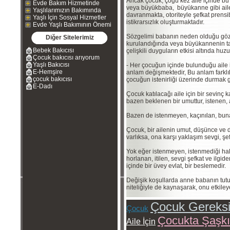
Ancak çocuk, çoğu kez aile içinde bu
Evde Bakım Hizmetinde
veya büyükbaba, büyükanne gibi aile b
Yaşlılarımızın Bakımında
davranmakta, otoriteyle şefkat prensib
Yaşlı İçin Sosyal Hizmetler
istikrarsızlık oluşturmaktadır.
Evde Yaşlı Bakımının Önemi
Sözgelimi babanın neden olduğu gözy
Diğer Sitelerimiz
kurulandığında veya büyükannenin tatl
Bebek Bakıcısı
çelişkili duyguların etkisi altında hu
Çocuk bakıcısı arıyorum
Yaşlı Bakıcısı
- Her çocuğun içinde bulunduğu aile i
E-Hemşire
anlam değişmektedir, Bu anlam farklı
çocuk bakıcısı
çocuğun istenirliği üzerinde durmak g
E-Dadı
Çocuk katılacağı aile için bir sevinç 
bazen beklenen bir umuttur, istenen, 
Bazen de istenmeyen, kaçınılan, buna
Çocuk, bir ailenin umut, düşünce ve d
varlıksa, ona karşı yaklaşım sevgi, şe
Yok eğer istenmeyen, istenmediği hal
horlanan, itilen, sevgi şefkat ve ilgid
içinde bir üvey evlat, bir beslemedir.
Değişik koşullarda anne babanın tut
niteliğiyle de kaynaşarak, onu etkiley
Çocuk Gereksi
Çocuk
Çocukta Şaşkı
Aile İçin