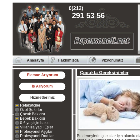
0(212)
291 53 56
Anasayfa
Hakkımızda
Vizyonumuz
Çocukta Gereksinimler
Eleman Arıyorum
İş Arıyorum
Hizmetlerimiz
Refakatçiler
Özel Şoförler
Çocuk Bakıcısı
Bebek Bakıcısı
0-6 yaş için bakıcı
Villanıza yatılı Eşler
Profesyonel Aşçılar
Profesyonel Dadılar
Bu deneylerin çocuklar için olumlu ol