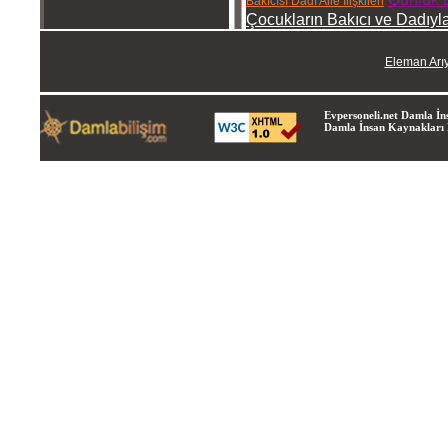
Bakıcısı Dadı Aile İlişkileri
Çocukların Bakıcı ve Dadıyla 
Eleman Arı
Evpersoneli.net Damla İns
Damla İnsan Kaynakları Lt