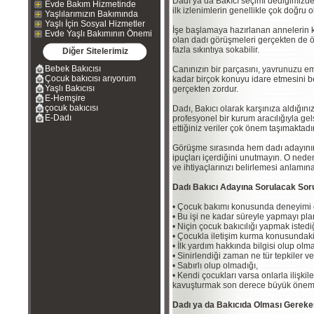
Dadı ya da Bakıcı seçimi dediğimizde 
Evde Bakım Hizmetinde
ilk izlenimlerin genellikle çok doğru o
Yaşlılarımızın Bakımında
Yaşlı İçin Sosyal Hizmetler
İşe başlamaya hazırlanan annelerin ka
Evde Yaşlı Bakımının Önemi
olan dadı görüşmeleri gerçekten de 
fazla sıkıntıya sokabilir.
Diğer Sitelerimiz
Bebek Bakıcısı
Canınızın bir parçasını, yavrunuzu 
Çocuk bakıcısı arıyorum
kadar birçok konuyu idare etmesini 
Yaşlı Bakıcısı
gerçekten zordur.
E-Hemşire
çocuk bakıcısı
Dadı, Bakıcı olarak karşınıza aldığınız 
E-Dadı
profesyonel bir kurum aracılığıyla g
ettiğiniz veriler çok önem taşımaktadır
Görüşme sırasında hem dadı adayının t
ipuçları içerdiğini unutmayın. O ned
ve ihtiyaçlarınızı belirlemesi anlamı
Dadı Bakıcı Adayına Sorulacak Sor
• Çocuk bakımı konusunda deneyimi 
• Bu işi ne kadar süreyle yapmayı pla
• Niçin çocuk bakıcılığı yapmak istediğ
• Çocukla iletişim kurma konusundaki y
• İlk yardım hakkında bilgisi olup olma
• Sinirlendiği zaman ne tür tepkiler ve
• Sabırlı olup olmadığı,
• Kendi çocukları varsa onlarla ilişkile
kavuşturmak son derece büyük önem 
Dadı ya da Bakıcıda Olması Gereken