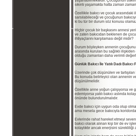
yaşanabilmektedir. Çocuğunun bakım
sıkıntı yaşamakta hatta zaman zaman
Özellikle bakıcı ve çocuk arasındaki i
sarsılabileceği ve çocuğunun bakıcıy
ki bu tür bir durum söz konusu olama
Hiçbir çocuk bir başkasını annesi yerine
ve zaten bakıcıdan beklenen de çocukl
ihtiyaçlarını karşılaması değil midir?
Durum böyleyken annenin çocuğunu b
arasında kurulan bu sağlıklı ilişkide
olduğu zamanları daha verimli değerl
Günlük Bakıcı İle Yatılı Dadı Bakıcı 
Üzerinde çok düşünülen ve tartışılan 
Bu konuda belirleyici olan annenin ve
düşünülmelidir.
Özellikle anne yoğun çalışıyorsa ve 
edemiyorsa yatılı bakıcı aslında kolay
önünde bulundurulmalıdır.
Evde bakıcı için uygun oda olup olma
ama mesela gece bakıcıyla koridorda ka
Evlerinde rahat hareket etmeyi seven ai
bakıcı olarak alınan kişi bir de ev işl
kolaylıktır ancak enerjisini süreklili