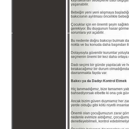
kaynaklanan sebeplerle dadı değiştiri
yaşanabilir.
Bebeğin yeni yeni alışmaya başladığı 
bakıcısının ayrılması öncelikle bebeği
Çocuklar için en önemli şeyin sağl
gerekiyor. Bu duygunun hasar görmesi 
sorunlara yol açabilir.
Bu nedenle doğru bakıcıyı bulmak da
nokta ve bu konuda daha başından ti
Dolayısıyla güvenilir kurumlar yoluyl
seçmenin önemi bir kez daha ortaya ç
Dadı seçimi bir günde yapılacak ve 
bırakacağımız bir durum olmadığında
davranmakta fayda var.
Bakıcı ya da Dadıyı Kontrol Etmek
Hiç tanımadığımız, bize tamamen ya
bahsediyorsak elbette ki ona çok gü
Ancak bizim güven duymamız her za
yerde olduğu gibi kötü niyetli insanlar
Önemli olan çocuğumuzun zarar görme
nedenle evimize aldığımız, çocuğumu
denetleyebilmeli, kontrol edebilmeliyi