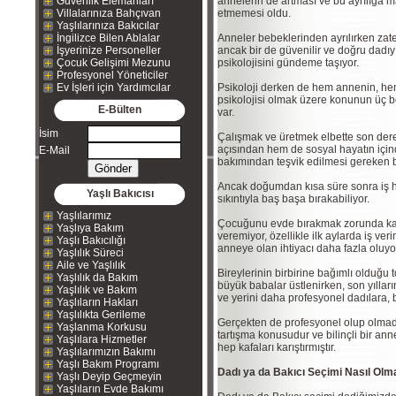
Güvenlik Elemanları
annelerin de artması ve bu ayrılığa
Villalarınıza Bahçıvan
etmemesi oldu.
Yaşlılarınıza Bakıcılar
İngilizce Bilen Ablalar
Anneler bebeklerinden ayrılırken zat
İşyerinize Personeller
ancak bir de güvenilir ve doğru dadıy
Çocuk Gelişimi Mezunu
psikolojisini gündeme taşıyor.
Profesyonel Yöneticiler
Ev İşleri için Yardımcılar
Psikoloji derken de hem annenin, he
psikolojisi olmak üzere konunun üç
E-Bülten
var.
İsim
Çalışmak ve üretmek elbette son der
açısından hem de sosyal hayatın için
E-Mail
bakımından teşvik edilmesi gereken b
Ancak doğumdan kısa süre sonra iş 
Yaşlı Bakıcısı
sıkıntıyla baş başa bırakabiliyor.
Yaşlılarımız
Çocuğunu evde bırakmak zorunda kalan
Yaşlıya Bakım
veremiyor, özellikle ilk aylarda iş ve
Yaşlı Bakıcılığı
anneye olan ihtiyacı daha fazla oluyo
Yaşlılık Süreci
Aile ve Yaşlılık
Bireylerinin birbirine bağımlı olduğ
Yaşlılık da Bakım
büyük babalar üstlenirken, son yıllar
Yaşlılık ve Bakım
ve yerini daha profesyonel dadılara, ba
Yaşlıların Hakları
Yaşlılıkta Gerileme
Gerçekten de profesyonel olup olmadıkl
Yaşlanma Korkusu
tartışma konusudur ve bilinçli bir an
Yaşlılara Hizmetler
hep kafaları karıştırmıştır.
Yaşlılarımızın Bakımı
Yaşlı Bakım Programı
Dadı ya da Bakıcı Seçimi Nasıl Olma
Yaşlı Deyip Geçmeyin
Yaşlıların Evde Bakımı