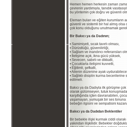
Hemen hemen herkesin zaman zaman ta
çevrenin yardımıyla, tanıdık vasıtasıy
bu yöntemin çok doğru ve güvenli olm
Eleman bulan ve eğiten kurumların ar
güvenli ve sistemli bir hal almış ol
çok konu olduğunu unutmamak gerek
Bir Bakıcı ya da Dadının;
• Samimiyeti, sıcak tavırlı olması,
• Dürüstlüğü, güvenilirliği,
• Sağlam ve inandırıcı referansları ol
• İletişime açık, ikna gücü yüksek,
• Sevecen, sabırlı ve dikkatli,
• Çocuklarla iletişimi kuvvetli,
• Eğitimli, şefkatli,
• Ailenin düzenine ayak uydurabilece
• Sağlıklı disiplin kurma becerilerine
edilmeli.
Bakıcı ya da Dadıyla ilk görüşme çok 
olarak gülümseyen, tutuk konuşmadan 
karşıtlığında içten davranabilen, çocu
yaşamayan, yumuşak bir ses tonuna 
bebeğin ilgisini ve sempatisini kazana
Bakıcı ya da Dadıdan Beklentiler
Bir bebekle ilişki kurmak ciddi olara
yakından ilişkilidir. Bebekler doğdukl