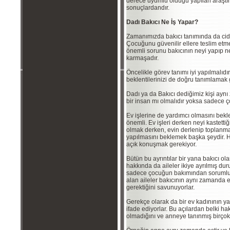
derece uyumlu olduğu yapılan araşt
sonuçlardandır.
Dadı Bakıcı Ne İş Yapar?
Zamanımızda bakıcı tanımında da ciddi
Çocuğunu güvenilir ellere teslim etme
önemli sorunu bakıcının neyi yapıp n
karmaşadır.
Öncelikle görev tanımı iyi yapılmalıd
beklentilerinizi de doğru tanımlamak 
Dadı ya da Bakıcı dediğimiz kişi aynı
bir insan mı olmalıdır yoksa sadece 
Ev işlerine de yardımcı olmasını bekl
önemli. Ev işleri derken neyi kastetti
olmak derken, evin derlenip toplanma
yapılmasını beklemek başka şeydir. H
açık konuşmak gerekiyor.
Bütün bu ayrıntılar bir yana bakıcı ol
hakkında da aileler ikiye ayrılmış dur
sadece çocuğun bakımından sorumlu o
alan aileler bakıcının aynı zamanda e
gerektiğini savunuyorlar.
Gerekçe olarak da bir ev kadınının ya
ifade ediyorlar. Bu açılardan belki h
olmadığını ve anneye tanınmış birço