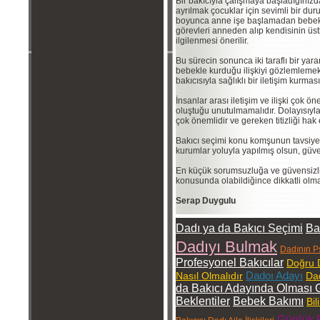
Bir bakıcıyla çalışmaya başladığınızda 
ayrılmak çocuklar için sevimli bir dur
boyunca anne işe başlamadan bebekle
görevleri anneden alıp kendisinin ü
ilgilenmesi önerilir.
Bu sürecin sonunca iki taraflı bir yara
bebekle kurduğu ilişkiyi gözlemlemek v
bakıcısıyla sağlıklı bir iletişim kurmas
İnsanlar arası iletişim ve ilişki çok ö
oluştuğu unutulmamalıdır. Dolayısıy
çok önemlidir ve gereken titizliği hak
Bakıcı seçimi konu komşunun tavsiyes
kurumlar yoluyla yapılmış olsun, güve
En küçük sorumsuzluğa ve güvensizli
konusunda olabildiğince dikkatli olmal
Serap Duygulu
Dadı ya da Bakıcı Seçimi
Ba
Dadıyı Bulmak
Dadının Ps
Profesyonel Bakıcılar
Doğru 
Dadoı Adayı
Nasıl Olmalıdır
Dad
da Bakıcı Adayında Olması G
Beklentiler
Bebek Bakımı
Bil
Günlük 