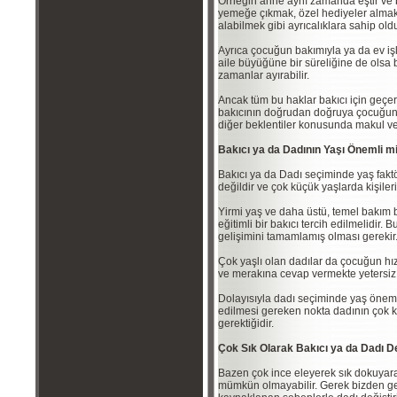
Örneğin anne aynı zamanda eştir ve bu 
yemeğe çıkmak, özel hediyeler alma
alabilmek gibi ayrıcalıklara sahip o
Ayrıca çocuğun bakımıyla ya da ev iş
aile büyüğüne bir süreliğine de olsa b
zamanlar ayırabilir.
Ancak tüm bu haklar bakıcı için geçer
bakıcının doğrudan doğruya çocuğun
diğer beklentiler konusunda makul v
Bakıcı ya da Dadının Yaşı Önemli mi
Bakıcı ya da Dadı seçiminde yaş fakt
değildir ve çok küçük yaşlarda kişiler
Yirmi yaş ve daha üstü, temel bakım b
eğitimli bir bakıcı tercih edilmelidir.
gelişimini tamamlamış olması gerekir
Çok yaşlı olan dadılar da çocuğun hız
ve merakına cevap vermekte yetersiz k
Dolayısıyla dadı seçiminde yaş önemlid
edilmesi gereken nokta dadının çok 
gerektiğidir.
Çok Sık Olarak Bakıcı ya da Dadı D
Bazen çok ince eleyerek sık dokuyarak
mümkün olmayabilir. Gerek bizden ger