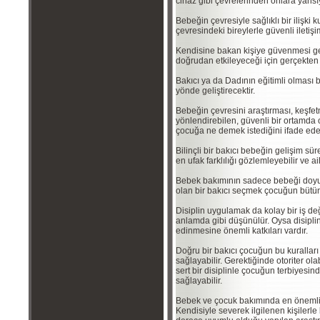
cihaz gibi çevrelerinden onlara yansı
Bebeğin çevresiyle sağlıklı bir ilişki
çevresindeki bireylerle güvenli ileti
Kendisine bakan kişiye güvenmesi g
doğrudan etkileyeceği için gerçekten 
Bakıcı ya da Dadının eğitimli olması b
yönde geliştirecektir.
Bebeğin çevresini araştırması, keşfe
yönlendirebilen, güvenli bir ortamda
çocuğa ne demek istediğini ifade edeb
Bilinçli bir bakıcı bebeğin gelişim süre
en ufak farklılığı gözlemleyebilir ve ai
Bebek bakımının sadece bebeği doyu
olan bir bakıcı seçmek çocuğun bütün
Disiplin uygulamak da kolay bir iş d
anlamda gibi düşünülür. Oysa disipli
edinmesine önemli katkıları vardır.
Doğru bir bakıcı çocuğun bu kurallar
sağlayabilir. Gerektiğinde otoriter olab
sert bir disiplinle çocuğun terbiyesi
sağlayabilir.
Bebek ve çocuk bakımında en önemli şe
Kendisiyle severek ilgilenen kişilerl