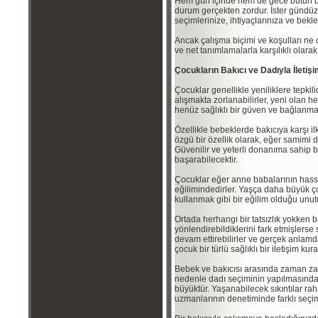
Hem gün içinde hem de gece bütün bi
durum gerçekten zordur. İster gündüzl
seçimlerinize, ihtiyaçlarınıza ve bekle
Ancak çalışma biçimi ve koşulları ne
ve net tanımlamalarla karşılıklı olara
Çocukların Bakıcı ve Dadıyla İletişi
Çocuklar genellikle yeniliklere tepkili
alışmakta zorlanabilirler, yeni olan h
henüz sağlıklı bir güven ve bağlanma
Özellikle bebeklerde bakıcıya karşı i
özgü bir özellik olarak, eğer samimi 
Güvenilir ve yeterli donanıma sahip b
başarabilecektir.
Çocuklar eğer anne babalarının hassa
eğilimindedirler. Yaşça daha büyük
kullanmak gibi bir eğilim olduğu unut
Ortada herhangi bir tatsızlık yokken 
yönlendirebildiklerini fark etmişlerse 
devam ettirebilirler ve gerçek anlamda
çocuk bir türlü sağlıklı bir iletişim kur
Bebek ve bakıcısı arasında zaman za
nedenle dadı seçiminin yapılmasında
büyüktür. Yaşanabilecek sıkıntılar rah
uzmanlarının denetiminde farklı seçiml