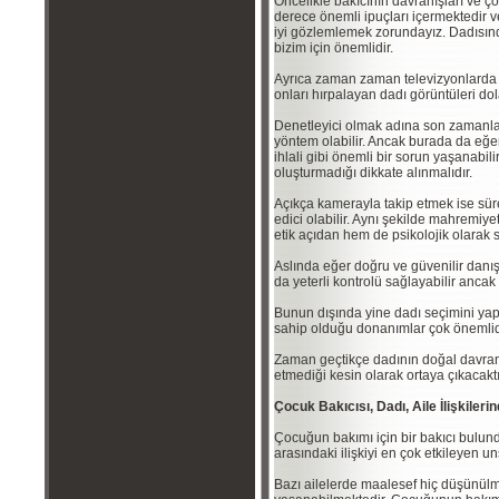
Öncelikle bakıcının davranışları ve ç
derece önemli ipuçları içermektedir 
iyi gözlemlemek zorundayız. Dadısınd
bizim için önemlidir.
Ayrıca zaman zaman televizyonlarda i
onları hırpalayan dadı görüntüleri do
Denetleyici olmak adına son zamanlar
yöntem olabilir. Ancak burada da eğe
ihlali gibi önemli bir sorun yaşanabili
oluşturmadığı dikkate alınmalıdır.
Açıkça kamerayla takip etmek ise süre
edici olabilir. Aynı şekilde mahremiyet
etik açıdan hem de psikolojik olarak s
Aslında eğer doğru ve güvenilir danış
da yeterli kontrolü sağlayabilir ancak 
Bunun dışında yine dadı seçimini yap
sahip olduğu donanımlar çok önemlid
Zaman geçtikçe dadının doğal davranı
etmediği kesin olarak ortaya çıkacaktı
Çocuk Bakıcısı, Dadı, Aile İlişkiler
Çocuğun bakımı için bir bakıcı bulu
arasındaki ilişkiyi en çok etkileyen un
Bazı ailelerde maalesef hiç düşünü