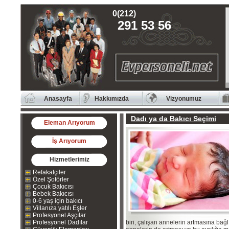
0(212)
291 53 56
Anasayfa
Hakkımızda
Vizyonumuz
Dadı ya da Bakıcı Seçimi
Eleman Arıyorum
İş Arıyorum
Hizmetlerimiz
Refakatçiler
Özel Şoförler
Çocuk Bakıcısı
Bebek Bakıcısı
0-6 yaş için bakıcı
Villanıza yatılı Eşler
Profesyonel Aşçılar
Profesyonel Dadılar
biri, çalışan annelerin artmasına bağ