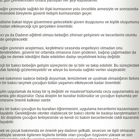
az gibi çevrelerinden onlara yansıyan her şeyi kaydederler.
eğin çevresiyle sağlıklı bir ilişki kurmasının yolu öncelikle annesiyle ve sonrasında
resindeki bireylerle güvenli iletişim kurmasından geçer.
disine bakan kişiye güvenmesi gelecekteki güven duygusunu ve kişilik oluşumunu
rudan etkileyeceği için gerçekten önemlidir.
ıcı ya da Dadının eğitimli olması bebeğin zihinsel gelişimini ve becerilerini olumlu
de geliştirecektir.
eğin çevresini araştırması, keşfetmesi sırasında engelleyici olmadan onu
lendirebilen, güvenli bir ortamda olmasına özen gösteren, bağırıp çağırmadan da
uğa ne demek istediğini ifade edebilen dadıyı seçebilmek kolay değildir.
nçli bir bakıcı bebeğin gelişim süreçlerini de iyi bilir ve takip edebilir. Bu süreçlerdek
fak farklılığı gözlemleyebilir ve aileye bu konuda sağlıklı veriler ulaştırabilir.
ek bakımının sadece bebeği doyurmak, temizlemek ve uyutmak olmadığının farkın
n bir bakıcı seçmek çocuğun bütün yaşamını etkileyecek kadar önemlidir.
iplin uygulamak da kolay bir iş değildir ve maalesef toplumda ceza uygulamakla ay
amda gibi düşünülür. Oysa disiplin bir kurallar bütünüdür ve çocuğun toplumda yer
nmesine önemli katkıları vardır.
ru bir bakıcı çocuğun bu kuralları öğrenmesini, uygulama becerilerini kazanmasını
ayabilir. Gerektiğinde otoriter olabilecek bir bakıcı otorite ile baskıyı karıştırmadan t
t bir disiplinle çocuğun terbiyesinde ve kendi öz bakım becerilerinde ciddi kazanıml
ayabilir.
ek ve çocuk bakımında en önemli şey dadının şefkatli, sevecen ve ilgili olmasıdır.
disiyle severek ilgilenen kişilerle birlikte olan çocuğun özgüveni yüksek ve son