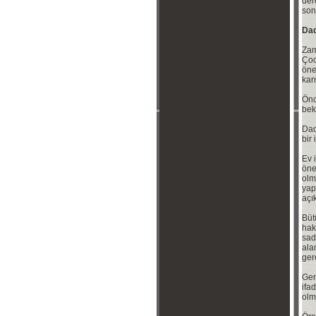
der
son
Dad
Zam
Çoc
öne
kar
Önc
bek
Dad
bir
Ev 
öne
olm
yap
açı
Büt
hak
sad
ala
ger
Ger
ifa
olm