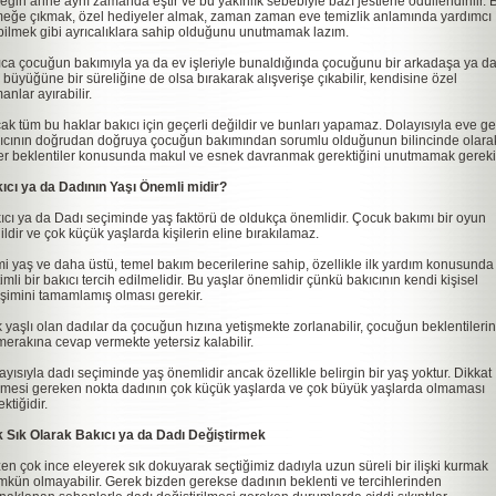
eğin anne aynı zamanda eştir ve bu yakınlık sebebiyle bazı jestlerle ödüllendirilir. B
eğe çıkmak, özel hediyeler almak, zaman zaman eve temizlik anlamında yardımcı
bilmek gibi ayrıcalıklara sahip olduğunu unutmamak lazım.
ıca çocuğun bakımıyla ya da ev işleriyle bunaldığında çocuğunu bir arkadaşa ya d
e büyüğüne bir süreliğine de olsa bırakarak alışverişe çıkabilir, kendisine özel
anlar ayırabilir.
ak tüm bu haklar bakıcı için geçerli değildir ve bunları yapamaz. Dolayısıyla eve g
ıcının doğrudan doğruya çocuğun bakımından sorumlu olduğunun bilincinde olara
er beklentiler konusunda makul ve esnek davranmak gerektiğini unutmamak gereki
ıcı ya da Dadının Yaşı Önemli midir?
ıcı ya da Dadı seçiminde yaş faktörü de oldukça önemlidir. Çocuk bakımı bir oyun
ildir ve çok küçük yaşlarda kişilerin eline bırakılamaz.
mi yaş ve daha üstü, temel bakım becerilerine sahip, özellikle ilk yardım konusunda
timli bir bakıcı tercih edilmelidir. Bu yaşlar önemlidir çünkü bakıcının kendi kişisel
işimini tamamlamış olması gerekir.
 yaşlı olan dadılar da çocuğun hızına yetişmekte zorlanabilir, çocuğun beklentileri
merakına cevap vermekte yetersiz kalabilir.
ayısıyla dadı seçiminde yaş önemlidir ancak özellikle belirgin bir yaş yoktur. Dikkat
lmesi gereken nokta dadının çok küçük yaşlarda ve çok büyük yaşlarda olmaması
ktiğidir.
 Sık Olarak Bakıcı ya da Dadı Değiştirmek
en çok ince eleyerek sık dokuyarak seçtiğimiz dadıyla uzun süreli bir ilişki kurmak
kün olmayabilir. Gerek bizden gerekse dadının beklenti ve tercihlerinden