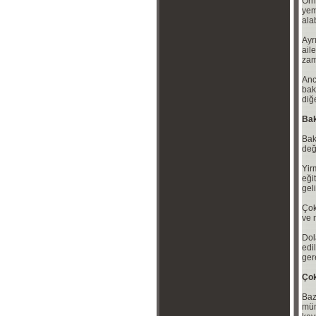
Örn
yem
ala
Ayr
ail
zam
Anc
bak
diğ
Bak
Bak
değ
Yir
eği
gel
Çok
ve 
Dol
edi
gere
Çok
Baz
müm