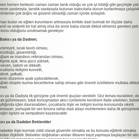
en hemen herkesin zaman zaman tanık olduğu ve çok iyi bildiği gibi geçmişte yak
renin yardımıyla, tanıdık vasıtasıyla bulunan bakıcılarla durum kurtarılmaya çalışılı
yöntemin çok doğru ve güvenli olmadığı zaman içinde anlaşıldı.
man bulan ve eğiten kurumların artmasıyla birlikte dadı bulmak bir ölçüde daha
enli ve sistemli bir hal almış olsa da anne baba olarak dikkat etmemiz gereken pek
 konu olduğunu unutmamak gerekiyor.
 Bakıcı ya da Dadının;
mimiyeti, sıcak tavırlı olması,
rüstlüğü, güvenilirliği,
ağlam ve inandırıcı referansları olması,
letişime açık, ikna gücü yüksek,
vecen, sabırlı ve dikkatli,
cuklarla iletişimi kuvvetli,
itimli, şefkatli,
ilenin düzenine ayak uydurabilecek,
ağlıklı disiplin kurma becerilerine sahip olması gibi önemli özelliklere mutlaka dikka
lmeli.
ıcı ya da Dadıyla ilk görüşme çok önemli ipuçları verebilir. Göz teması kurabilen, d
rak gülümseyen, tutuk konuşmadan akıcı cümlelerle kendisini ifade edebilen, bebe
şıtlığında içten davranabilen, çocuklarla ilişki ve iletişim kurma konusunda sıkıntı
amayan, yumuşak bir ses tonuna sahip dadı adayı muhtemelen daha ilk görüşmed
eğin ilgisini ve sempatisini kazanacaktır.
ıcı ya da Dadıdan Beklentiler
 bebekle ilişki kurmak ciddi olarak güvenilir olmakla ve bu konuda eğitimli olmakla
ından ilişkilidir. Bebekler doğdukları andan itibaren kayıt yapmaya başlayan bir alıc