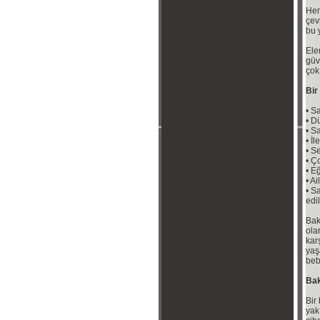
Hem
çev
bu 
Ele
güv
çok
Bir
• Sa
• Dü
• S
• İ
• Se
• Ço
• Eğ
• A
• S
edi
Bak
ola
kar
yaş
beb
Bak
Bir
yak