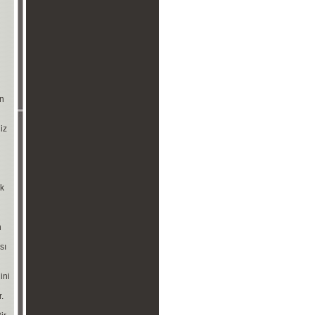
an
iz
ık
n
sı
ini
.