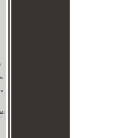
i
da
nı
atlı
ar