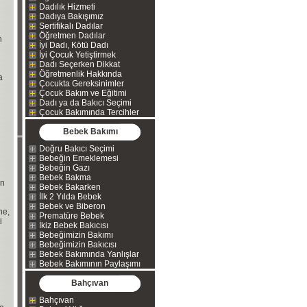
Dadılık Hizmeti
Dadıya Bakışımız
Sertifikalı Dadılar
Öğretmen Dadılar
n
İyi Dadı, Kötü Dadı
İyi Çocuk Yetiştirmek
Dadı Seçerken Dikkat
Öğretmenlik Hakkında
a
Çocukta Gereksinimler
Çocuk Bakım ve Eğitimi
Dadı ya da Bakıcı Seçimi
Çocuk Bakımında Tercihler
Bebek Bakımı
Doğru Bakıcı Seçimi
Bebeğin Emeklemesi
Bebeğin Gazı
Bebek Bakma
in
Bebek Bakarken
İlk 2 Yılda Bebek
Bebek ve Biberon
ne,
Prematüre Bebek
i
İkiz Bebek Bakıcısı
Bebeğimizin Bakımı
Bebeğimizin Bakıcısı
Bebek Bakımında Yanlışlar
Bebek Bakımının Paylaşımı
Bahçıvan
Bahçıvan