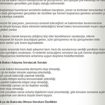
ı ya da Bakıcı seçimi dediğimizde ilk görüşmenin, tüm gidişatı çok etkilediği ve hat
 izlenimlerin genellikle çok doğru olduğu bilinmelidir.
 başlamaya hazırlanan annelerin kafasını karıştıran, yoran ve korkutan konulardan b
n dadı görüşmeleri gerçekten de özellikle işe hemen başlaması gereken anneleri ç
a sıkıntıya sokabilir.
ınızın bir parçasını, yavrunuzu emanet edeceğiniz ve bakımından beslenmesine
ar birçok konuyu idare etmesini beklediğiniz temel bakıcı konumundaki insanı se
çekten zordur.
, Bakıcı olarak karşınıza aldığınız kişi ister tanıdıklarınız vasıtasıyla, isterse
fesyonel bir kurum aracılığıyla gelsin, sizin görüşmeniz ve bu görüşmeden elde
iğiniz veriler çok önem taşımaktadır.
üşme sırasında hem dadı adayının tavrı, hem de sorularınıza verdiği yanıtların öne
çları içerdiğini unutmayın. O nedenle soracağınız soruların da çok özenle düşünül
ihtiyaçlarınızı belirlemesi anlamına uygun düşmesi hedeflenmelidir.
ı Bakıcı Adayına Sorulacak Sorular
ocuk bakımı konusunda deneyimi olup olmadığı,
u işi ne kadar süreyle yapmayı planladığı,
için çocuk bakıcılığı yapmak istediği,
ocukla iletişim kurma konusundaki yeterliliği,
lk yardım hakkında bilgisi olup olmadığı,
inirlendiği zaman ne tür tepkiler verdiği,
abırlı olup olmadığı,
endi çocukları varsa onlarla ilişkilerini nasıl yorumladığı, gibi konuları sorularla açık
uşturmak son derece büyük önem taşıyor.
ı ya da Bakıcıda Olması Gereken Özellikler