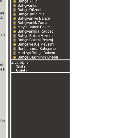
ta
Bahçe Yıllığı
Bahçıvanlar
Bahçe Düzeni
iri
Bahçe Tarihimiz
ok
Bahçıvan ve Bahçe
Bahçıvanlık Zamanı
Mayıs Bahçe Bakımı
Bahçıvanlığa Rağbet
çmek
Bahçe Bakım Hizmeti
Bahçe Bakımı Peyzaj
Bahçe ve Kış Mevsimi
Sonbaharda Bahçemiz
Mart Ayı Bahçe Bakımı
Bahçe Bakımının Önemi
Ziyaretçiler
mli
Tekil :
mesi
Çoğul :
lığa