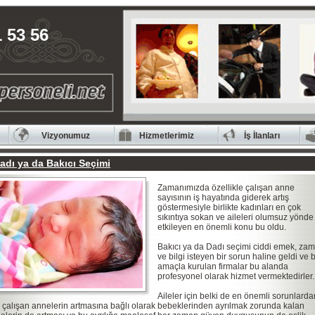
 53 56
Vizyonumuz
Hizmetlerimiz
İş İlanları
adı ya da Bakıcı Seçimi
Zamanımızda özellikle çalışan anne
sayısının iş hayatında giderek artış
göstermesiyle birlikte kadınları en çok
sıkıntıya sokan ve aileleri olumsuz yönde
etkileyen en önemli konu bu oldu.
Bakıcı ya da Dadı seçimi ciddi emek, za
ve bilgi isteyen bir sorun haline geldi ve 
amaçla kurulan firmalar bu alanda
profesyonel olarak hizmet vermektedirler.
Aileler için belki de en önemli sorunlarda
i, çalışan annelerin artmasına bağlı olarak bebeklerinden ayrılmak zorunda kalan