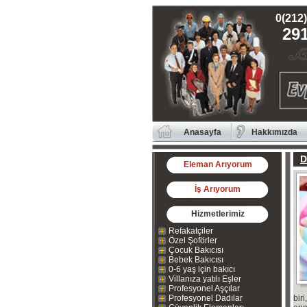
0(212)
291
Anasayfa
Hakkımızda
D
Eleman Arıyorum
İş Arıyorum
Hizmetlerimiz
Refakatçiler
Özel Şoförler
Çocuk Bakıcısı
Bebek Bakıcısı
0-6 yaş için bakıcı
Villanıza yatılı Eşler
Profesyonel Aşçılar
Profesyonel Dadılar
bir