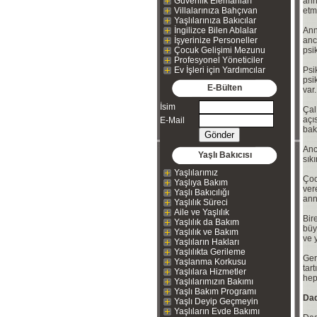
Güvenlik Elemanları
ann
Villalarınıza Bahçıvan
etm
Yaşlılarınıza Bakıcılar
İngilizce Bilen Ablalar
Ann
İşyerinize Personeller
anc
Çocuk Gelişimi Mezunu
psi
Profesyonel Yöneticiler
Ev İşleri için Yardımcılar
Psi
psi
E-Bülten
var.
İsim
Çal
açı
E-Mail
bak
Anc
Yaşlı Bakıcısı
sık
Yaşlılarımız
Çoc
Yaşlıya Bakım
ver
Yaşlı Bakıcılığı
ann
Yaşlılık Süreci
Aile ve Yaşlılık
Bir
Yaşlılık da Bakım
büy
Yaşlılık ve Bakım
ve 
Yaşlıların Hakları
Yaşlılıkta Gerileme
Ger
Yaşlanma Korkusu
tar
Yaşlılara Hizmetler
hep 
Yaşlılarımızın Bakımı
Yaşlı Bakım Programı
Dad
Yaşlı Deyip Geçmeyin
Yaşlıların Evde Bakımı