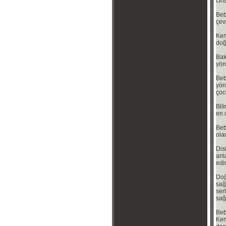
cih
Beb
çev
Ken
doğ
Bak
yön
Beb
yön
çoc
Bili
en u
Beb
ola
Dis
anl
edi
Doğ
sağl
ser
sağl
Beb
Ken