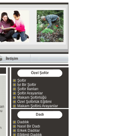
İletişim
Özel Şoför
Şoför
İyi Bir Şoför
Şoför İlanları
Şoför Arayanlar
Makam Şoförlüğü
Özel Şoförlük Eğitimi
Makam Şoförü Arayanlar
man
bu
Dadı
Dadılık
Nasıl Bir Dadı
n
Erkek Dadılar
Eğitimli Dadılık