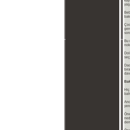
kay
yaş
Beb
bak
Çoc
ger
sor
Bu 
nok
Dol
seç
Dad
bır
dav
Bak
Hiç
bah
Anc
yer
Öne
ned
den