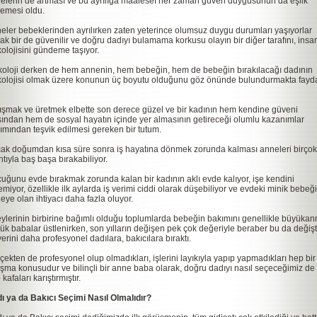
elerin de artması ve bu ayrılığa maalesef her zaman güven duygusunun da eşlik
emesi oldu.
eler bebeklerinden ayrılırken zaten yeterince olumsuz duygu durumları yaşıyorlar
ak bir de güvenilir ve doğru dadıyı bulamama korkusu olayın bir diğer tarafını, insa
kolojisini gündeme taşıyor.
koloji derken de hem annenin, hem bebeğin, hem de bebeğin bırakılacağı dadının
kolojisi olmak üzere konunun üç boyutu olduğunu göz önünde bulundurmakta fayd
ışmak ve üretmek elbette son derece güzel ve bir kadının hem kendine güveni
sından hem de sosyal hayatın içinde yer almasının getireceği olumlu kazanımlar
ımından teşvik edilmesi gereken bir tutum.
ak doğumdan kısa süre sonra iş hayatına dönmek zorunda kalması anneleri birçok
ıntıyla baş başa bırakabiliyor.
uğunu evde bırakmak zorunda kalan bir kadının aklı evde kalıyor, işe kendini
emiyor, özellikle ilk aylarda iş verimi ciddi olarak düşebiliyor ve evdeki minik bebeğ
eye olan ihtiyacı daha fazla oluyor.
eylerinin birbirine bağımlı olduğu toplumlarda bebeğin bakımını genellikle büyükan
ük babalar üstlenirken, son yılların değişen pek çok değeriyle beraber bu da değişt
yerini daha profesyonel dadılara, bakıcılara bıraktı.
çekten de profesyonel olup olmadıkları, işlerini layıkıyla yapıp yapmadıkları hep bir
tışma konusudur ve bilinçli bir anne baba olarak, doğru dadıyı nasıl seçeceğimiz de
kafaları karıştırmıştır.
ı ya da Bakıcı Seçimi Nasıl Olmalıdır?