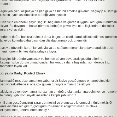
naklanan sebeplerle dadı değiştirilmesi gereken durumlarda ciddi sıkıntılar
anabilir.
eğin yeni yeni alışmaya başladığı ya da bin bir emekle güvenini sağlayıp alıştırdığ
ıcısının ayrılması öncelikle bebeği yaralayabilir.
uklar için en önemli şeyin sağlıklı bağlanma ve güven duygusu olduğunu unutma
ekiyor. Bu duygunun hasar görmesi bebeğin çevresiyle olan ilişkilerinde de kalıcı
unlara yol açabilir.
nedenle doğru bakıcıyı bulmak daha başından ciddi olarak dikkat edilmesi gereken
ta ve bu konuda daha başından titiz davranmak çok önemlidir.
ayısıyla güvenilir kurumlar yoluyla ya da sağlam referanslara dayanarak bir dadı
menin önemi bir kez daha ortaya çıkıyor.
ı seçimi bir günde yapılacak ve hemen güven duyularak çocuğu ellerine
akacağımız bir durum olmadığından bu konuda daha başından son derece titiz
ranmakta fayda var.
ıcı ya da Dadıyı Kontrol Etmek
 tanımadığımız, bize tamamen yabancı bir kişiye çocuğumuzu emanet etmekten
sediyorsak elbette ki ona çok güven duyuyor olmamız gerekiyor.
ak bizim güven duymamız her zaman en doğru olan anlamına gelmiyor ve hemen 
de olduğu gibi kötü niyetli insanlarla karşılaşabiliyoruz.
mli olan çocuğumuzun zarar görmesini ve olumsuz etkilenmesini önlemektir. O
enle evimize aldığımız, çocuğumuzu emanet ettiğimiz insanı mutlaka
etleyebilmeli, kontrol edebilmeliyiz.