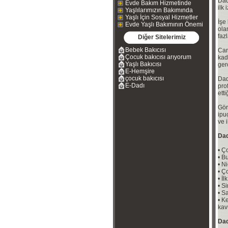
Dad
Evde Bakım Hizmetinde
ilk
Yaşlılarımızın Bakımında
Yaşlı İçin Sosyal Hizmetler
İşe
Evde Yaşlı Bakımının Önemi
ola
fazl
Diğer Sitelerimiz
Bebek Bakıcısı
Can
Çocuk bakıcısı arıyorum
kad
Yaşlı Bakıcısı
ger
E-Hemşire
çocuk bakıcısı
Dadı
E-Dadı
pro
ett
Gör
ipu
ve 
Dad
• Ç
• B
• N
• Ç
• İ
• S
• S
• K
kav
Dad