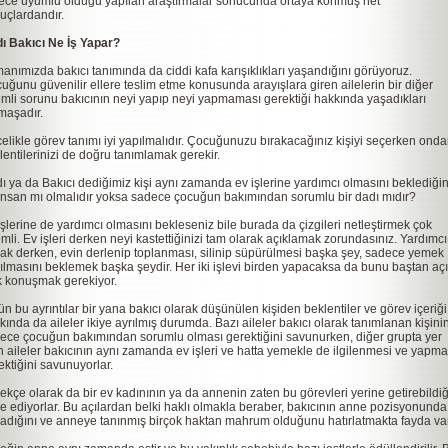
ece uyumlu olduğu yapılan araştırmalar sonucunda ortaya konmuş net
uçlardandır.
ı Bakıcı Ne İş Yapar?
anımızda bakıcı tanımında da ciddi kafa karışıklıkları yaşandığını görüyoruz.
uğunu güvenilir ellere teslim etme konusunda arayışlara giren ailelerin bir diğer
mli sorunu bakıcının neyi yapıp neyi yapmaması gerektiği hakkında yaşadıkları
maşadır.
elikle görev tanımı iyi yapılmalıdır. Çocuğunuzu bırakacağınız kişiyi seçerken ond
lentilerinizi de doğru tanımlamak gerekir.
ı ya da Bakıcı dediğimiz kişi aynı zamanda ev işlerine yardımcı olmasını beklediğin
 insan mı olmalıdır yoksa sadece çocuğun bakımından sorumlu bir dadı mıdır?
işlerine de yardımcı olmasını bekleseniz bile burada da çizgileri netleştirmek çok
mli. Ev işleri derken neyi kastettiğinizi tam olarak açıklamak zorundasınız. Yardımcı
ak derken, evin derlenip toplanması, silinip süpürülmesi başka şey, sadece yemek
ılmasını beklemek başka şeydir. Her iki işlevi birden yapacaksa da bunu baştan aç
k konuşmak gerekiyor.
ün bu ayrıntılar bir yana bakıcı olarak düşünülen kişiden beklentiler ve görev içeriği
kında da aileler ikiye ayrılmış durumda. Bazı aileler bakıcı olarak tanımlanan kişini
ece çocuğun bakımından sorumlu olması gerektiğini savunurken, diğer grupta yer
n aileler bakıcının aynı zamanda ev işleri ve hatta yemekle de ilgilenmesi ve yapma
ektiğini savunuyorlar.
ekçe olarak da bir ev kadınının ya da annenin zaten bu görevleri yerine getirebildiğ
de ediyorlar. Bu açılardan belki haklı olmakla beraber, bakıcının anne pozisyonunda
adığını ve anneye tanınmış birçok haktan mahrum olduğunu hatırlatmakta fayda var