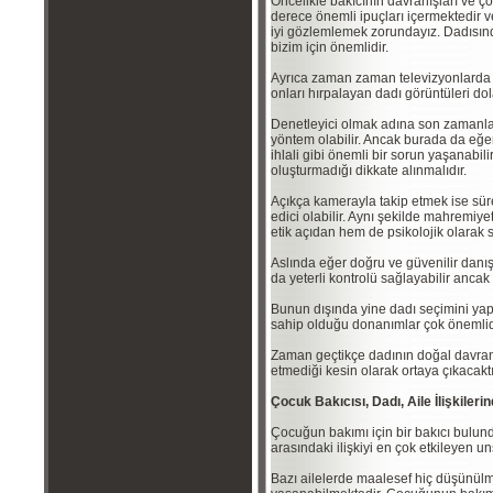
Öncelikle bakıcının davranışları ve ç
derece önemli ipuçları içermektedir 
iyi gözlemlemek zorundayız. Dadısınd
bizim için önemlidir.
Ayrıca zaman zaman televizyonlarda i
onları hırpalayan dadı görüntüleri do
Denetleyici olmak adına son zamanlar
yöntem olabilir. Ancak burada da eğe
ihlali gibi önemli bir sorun yaşanabili
oluşturmadığı dikkate alınmalıdır.
Açıkça kamerayla takip etmek ise süre
edici olabilir. Aynı şekilde mahremiyet
etik açıdan hem de psikolojik olarak s
Aslında eğer doğru ve güvenilir danış
da yeterli kontrolü sağlayabilir ancak 
Bunun dışında yine dadı seçimini yap
sahip olduğu donanımlar çok önemlid
Zaman geçtikçe dadının doğal davranı
etmediği kesin olarak ortaya çıkacaktı
Çocuk Bakıcısı, Dadı, Aile İlişkiler
Çocuğun bakımı için bir bakıcı bulu
arasındaki ilişkiyi en çok etkileyen un
Bazı ailelerde maalesef hiç düşünü