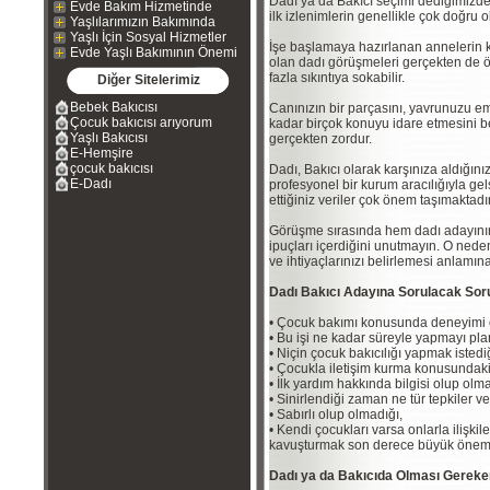
Dadı ya da Bakıcı seçimi dediğimizde 
Evde Bakım Hizmetinde
ilk izlenimlerin genellikle çok doğru o
Yaşlılarımızın Bakımında
Yaşlı İçin Sosyal Hizmetler
İşe başlamaya hazırlanan annelerin ka
Evde Yaşlı Bakımının Önemi
olan dadı görüşmeleri gerçekten de 
fazla sıkıntıya sokabilir.
Diğer Sitelerimiz
Bebek Bakıcısı
Canınızın bir parçasını, yavrunuzu 
Çocuk bakıcısı arıyorum
kadar birçok konuyu idare etmesini 
Yaşlı Bakıcısı
gerçekten zordur.
E-Hemşire
çocuk bakıcısı
Dadı, Bakıcı olarak karşınıza aldığınız 
E-Dadı
profesyonel bir kurum aracılığıyla g
ettiğiniz veriler çok önem taşımaktadır
Görüşme sırasında hem dadı adayının t
ipuçları içerdiğini unutmayın. O ned
ve ihtiyaçlarınızı belirlemesi anlamı
Dadı Bakıcı Adayına Sorulacak Sor
• Çocuk bakımı konusunda deneyimi 
• Bu işi ne kadar süreyle yapmayı pla
• Niçin çocuk bakıcılığı yapmak istediğ
• Çocukla iletişim kurma konusundaki y
• İlk yardım hakkında bilgisi olup olma
• Sinirlendiği zaman ne tür tepkiler ve
• Sabırlı olup olmadığı,
• Kendi çocukları varsa onlarla ilişkile
kavuşturmak son derece büyük önem 
Dadı ya da Bakıcıda Olması Gereken