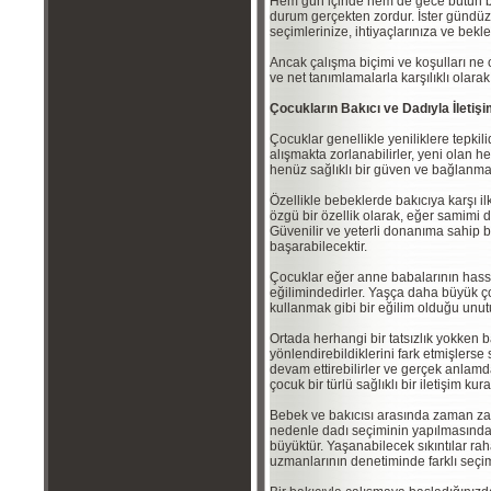
Hem gün içinde hem de gece bütün bi
durum gerçekten zordur. İster gündüzl
seçimlerinize, ihtiyaçlarınıza ve bekle
Ancak çalışma biçimi ve koşulları ne
ve net tanımlamalarla karşılıklı olara
Çocukların Bakıcı ve Dadıyla İletişi
Çocuklar genellikle yeniliklere tepkili
alışmakta zorlanabilirler, yeni olan h
henüz sağlıklı bir güven ve bağlanma
Özellikle bebeklerde bakıcıya karşı i
özgü bir özellik olarak, eğer samimi 
Güvenilir ve yeterli donanıma sahip b
başarabilecektir.
Çocuklar eğer anne babalarının hassa
eğilimindedirler. Yaşça daha büyük
kullanmak gibi bir eğilim olduğu unut
Ortada herhangi bir tatsızlık yokken 
yönlendirebildiklerini fark etmişlerse 
devam ettirebilirler ve gerçek anlamda
çocuk bir türlü sağlıklı bir iletişim kur
Bebek ve bakıcısı arasında zaman za
nedenle dadı seçiminin yapılmasında
büyüktür. Yaşanabilecek sıkıntılar rah
uzmanlarının denetiminde farklı seçiml