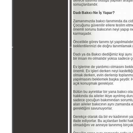
derece uyumlu olduğu yapılan araşt
sonuçlardandır.
Dadı Bakıcı Ne İş Yapar?
Zamanımızda bakıcı tanımında da ciddi
Çocuğunu güvenilir ellere teslim etme
önemli sorunu bakıcının neyi yapıp n
karmaşadır.
Öncelikle görev tanımı iyi yapılmalıd
beklentilerinizi de doğru tanımlamak 
Dadı ya da Bakıcı dediğimiz kişi aynı
bir insan mı olmalıdır yoksa sadece 
Ev işlerine de yardımcı olmasını bekl
önemli. Ev işleri derken neyi kastetti
olmak derken, evin derlenip toplanma
yapılmasını beklemek başka şeydir. H
açık konuşmak gerekiyor.
Bütün bu ayrıntılar bir yana bakıcı ol
hakkında da aileler ikiye ayrılmış dur
sadece çocuğun bakımından sorumlu o
alan aileler bakıcının aynı zamanda e
gerektiğini savunuyorlar.
Gerekçe olarak da bir ev kadınının ya
ifade ediyorlar. Bu açılardan belki h
olmadığını ve anneye tanınmış birço