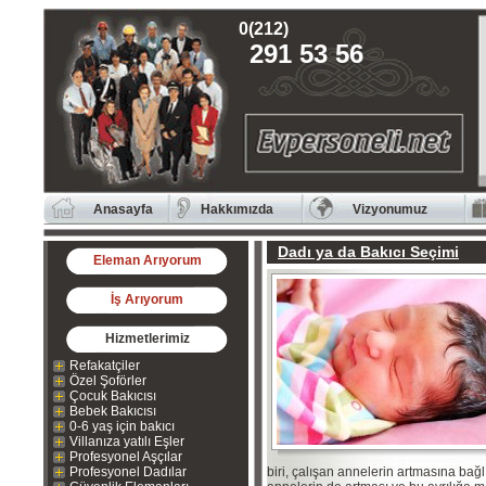
0(212)
291 53 56
Anasayfa
Hakkımızda
Vizyonumuz
Dadı ya da Bakıcı Seçimi
Eleman Arıyorum
İş Arıyorum
Hizmetlerimiz
Refakatçiler
Özel Şoförler
Çocuk Bakıcısı
Bebek Bakıcısı
0-6 yaş için bakıcı
Villanıza yatılı Eşler
Profesyonel Aşçılar
Profesyonel Dadılar
biri, çalışan annelerin artmasına bağ