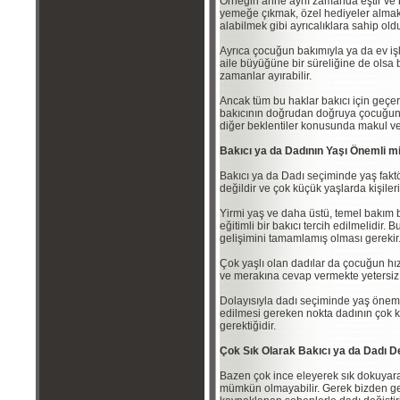
Örneğin anne aynı zamanda eştir ve bu 
yemeğe çıkmak, özel hediyeler alma
alabilmek gibi ayrıcalıklara sahip o
Ayrıca çocuğun bakımıyla ya da ev iş
aile büyüğüne bir süreliğine de olsa b
zamanlar ayırabilir.
Ancak tüm bu haklar bakıcı için geçer
bakıcının doğrudan doğruya çocuğun
diğer beklentiler konusunda makul v
Bakıcı ya da Dadının Yaşı Önemli mi
Bakıcı ya da Dadı seçiminde yaş fakt
değildir ve çok küçük yaşlarda kişiler
Yirmi yaş ve daha üstü, temel bakım b
eğitimli bir bakıcı tercih edilmelidir.
gelişimini tamamlamış olması gerekir
Çok yaşlı olan dadılar da çocuğun hız
ve merakına cevap vermekte yetersiz k
Dolayısıyla dadı seçiminde yaş önemlid
edilmesi gereken nokta dadının çok 
gerektiğidir.
Çok Sık Olarak Bakıcı ya da Dadı D
Bazen çok ince eleyerek sık dokuyarak
mümkün olmayabilir. Gerek bizden ger