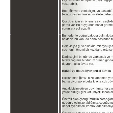
kaynaklanan sebeplerle dadı değiştiri
yaşanabilir.
Bebeğin yeni yeni alışmaya başladığı 
bakıcısının ayrılması öncelikle bebeği
Çocuklar için en önemli şeyin sağl
gerekiyor. Bu duygunun hasar görmesi 
sorunlara yol açabilir.
Bu nedenle doğru bakıcıyı bulmak da
nokta ve bu konuda daha başından ti
Dolayısıyla güvenilir kurumlar yoluyl
seçmenin önemi bir kez daha ortaya ç
Dadı seçimi bir günde yapılacak ve 
bırakacağımız bir durum olmadığında
davranmakta fayda var.
Bakıcı ya da Dadıyı Kontrol Etmek
Hiç tanımadığımız, bize tamamen ya
bahsediyorsak elbette ki ona çok gü
Ancak bizim güven duymamız her za
yerde olduğu gibi kötü niyetli insanlar
Önemli olan çocuğumuzun zarar görme
nedenle evimize aldığımız, çocuğumu
denetleyebilmeli, kontrol edebilmeliyi