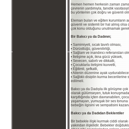
Hemen hemen herkesin zaman zaman ta
çevrenin yardımıyla, tanıdık vasıtasıy
bu yöntemin çok doğru ve güvenli olm
Eleman bulan ve eğiten kurumların ar
güvenli ve sistemli bir hal almış ol
çok konu olduğunu unutmamak gerek
Bir Bakıcı ya da Dadının;
• Samimiyeti, sıcak tavırlı olması,
• Dürüstlüğü, güvenilirliği,
• Sağlam ve inandırıcı referansları ol
• İletişime açık, ikna gücü yüksek,
• Sevecen, sabırlı ve dikkatli,
• Çocuklarla iletişimi kuvvetli,
• Eğitimli, şefkatli,
• Ailenin düzenine ayak uydurabilece
• Sağlıklı disiplin kurma becerilerine
edilmeli.
Bakıcı ya da Dadıyla ilk görüşme çok 
olarak gülümseyen, tutuk konuşmadan 
karşıtlığında içten davranabilen, çocu
yaşamayan, yumuşak bir ses tonuna 
bebeğin ilgisini ve sempatisini kazana
Bakıcı ya da Dadıdan Beklentiler
Bir bebekle ilişki kurmak ciddi olara
yakından ilişkilidir. Bebekler doğdukl