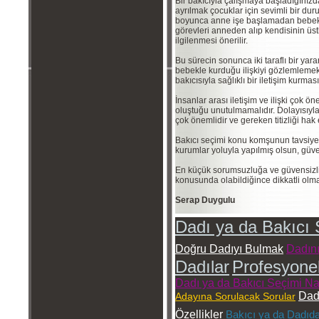
Bir bakıcıyla çalışmaya başladığınızda 
ayrılmak çocuklar için sevimli bir dur
boyunca anne işe başlamadan bebekle
görevleri anneden alıp kendisinin ü
ilgilenmesi önerilir.
Bu sürecin sonunca iki taraflı bir yara
bebekle kurduğu ilişkiyi gözlemlemek v
bakıcısıyla sağlıklı bir iletişim kurmas
İnsanlar arası iletişim ve ilişki çok ö
oluştuğu unutulmamalıdır. Dolayısıy
çok önemlidir ve gereken titizliği hak
Bakıcı seçimi konu komşunun tavsiyes
kurumlar yoluyla yapılmış olsun, güve
En küçük sorumsuzluğa ve güvensizli
konusunda olabildiğince dikkatli olmal
Serap Duygulu
Dadı ya da Bakıcı 
Doğru Dadıyı Bulmak
Dadını
Dadılar
Profesyonel
Dadı ya da Bakıcı Seçimi Nas
Dad
Adayına Sorulacak Sorular
Özellikler
Bakıcı ya da Dadıda