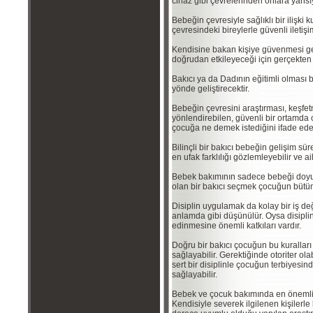
cihaz gibi çevrelerinden onlara yansı
Bebeğin çevresiyle sağlıklı bir ilişki
çevresindeki bireylerle güvenli ileti
Kendisine bakan kişiye güvenmesi g
doğrudan etkileyeceği için gerçekten 
Bakıcı ya da Dadının eğitimli olması b
yönde geliştirecektir.
Bebeğin çevresini araştırması, keşfe
yönlendirebilen, güvenli bir ortamda
çocuğa ne demek istediğini ifade edeb
Bilinçli bir bakıcı bebeğin gelişim süre
en ufak farklılığı gözlemleyebilir ve ai
Bebek bakımının sadece bebeği doyu
olan bir bakıcı seçmek çocuğun bütün
Disiplin uygulamak da kolay bir iş d
anlamda gibi düşünülür. Oysa disipli
edinmesine önemli katkıları vardır.
Doğru bir bakıcı çocuğun bu kurallar
sağlayabilir. Gerektiğinde otoriter olab
sert bir disiplinle çocuğun terbiyesi
sağlayabilir.
Bebek ve çocuk bakımında en önemli şe
Kendisiyle severek ilgilenen kişilerl