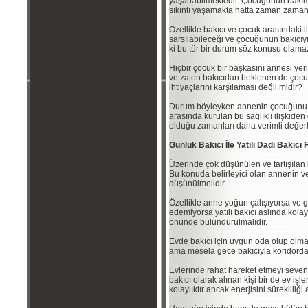
yaşanabilmektedir. Çocuğunun bakım
sıkıntı yaşamakta hatta zaman zaman
Özellikle bakıcı ve çocuk arasındaki i
sarsılabileceği ve çocuğunun bakıcıy
ki bu tür bir durum söz konusu olama
Hiçbir çocuk bir başkasını annesi yerine
ve zaten bakıcıdan beklenen de çocukl
ihtiyaçlarını karşılaması değil midir?
Durum böyleyken annenin çocuğunu b
arasında kurulan bu sağlıklı ilişkide
olduğu zamanları daha verimli değerl
Günlük Bakıcı İle Yatılı Dadı Bakıcı 
Üzerinde çok düşünülen ve tartışılan 
Bu konuda belirleyici olan annenin ve
düşünülmelidir.
Özellikle anne yoğun çalışıyorsa ve 
edemiyorsa yatılı bakıcı aslında kolay
önünde bulundurulmalıdır.
Evde bakıcı için uygun oda olup olma
ama mesela gece bakıcıyla koridorda ka
Evlerinde rahat hareket etmeyi seven ai
bakıcı olarak alınan kişi bir de ev işl
kolaylıktır ancak enerjisini süreklili