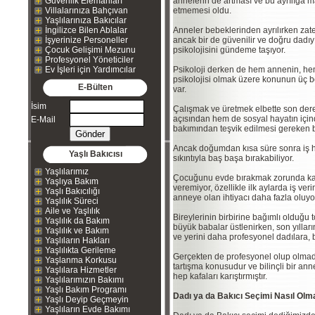
Güvenlik Elemanları
annelerin de artması ve bu ayrılığa
Villalarınıza Bahçıvan
etmemesi oldu.
Yaşlılarınıza Bakıcılar
İngilizce Bilen Ablalar
Anneler bebeklerinden ayrılırken zat
İşyerinize Personeller
ancak bir de güvenilir ve doğru dadıy
Çocuk Gelişimi Mezunu
psikolojisini gündeme taşıyor.
Profesyonel Yöneticiler
Ev İşleri için Yardımcılar
Psikoloji derken de hem annenin, he
psikolojisi olmak üzere konunun üç
E-Bülten
var.
İsim
Çalışmak ve üretmek elbette son der
açısından hem de sosyal hayatın için
E-Mail
bakımından teşvik edilmesi gereken b
Ancak doğumdan kısa süre sonra iş 
Yaşlı Bakıcısı
sıkıntıyla baş başa bırakabiliyor.
Yaşlılarımız
Çocuğunu evde bırakmak zorunda kalan
Yaşlıya Bakım
veremiyor, özellikle ilk aylarda iş ve
Yaşlı Bakıcılığı
anneye olan ihtiyacı daha fazla oluyo
Yaşlılık Süreci
Aile ve Yaşlılık
Bireylerinin birbirine bağımlı olduğ
Yaşlılık da Bakım
büyük babalar üstlenirken, son yıllar
Yaşlılık ve Bakım
ve yerini daha profesyonel dadılara, ba
Yaşlıların Hakları
Yaşlılıkta Gerileme
Gerçekten de profesyonel olup olmadıkl
Yaşlanma Korkusu
tartışma konusudur ve bilinçli bir an
Yaşlılara Hizmetler
hep kafaları karıştırmıştır.
Yaşlılarımızın Bakımı
Yaşlı Bakım Programı
Dadı ya da Bakıcı Seçimi Nasıl Olma
Yaşlı Deyip Geçmeyin
Yaşlıların Evde Bakımı