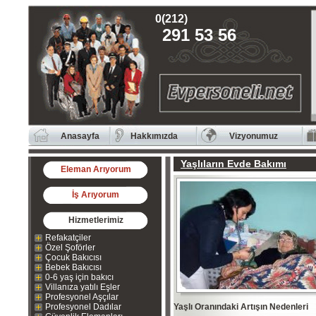
0(212)
291 53 56
Anasayfa
Hakkımızda
Vizyonumuz
Yaşlıların Evde Bakımı
Eleman Arıyorum
İş Arıyorum
Hizmetlerimiz
Refakatçiler
Özel Şoförler
Çocuk Bakıcısı
Bebek Bakıcısı
0-6 yaş için bakıcı
Villanıza yatılı Eşler
Profesyonel Aşçılar
Profesyonel Dadılar
Yaşlı Oranındaki Artışın Nedenleri