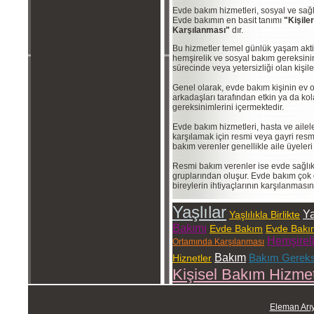
Evde bakım hizmetleri, sosyal ve sağ
Evde bakımın en basit tanımı
"Kişile
Karşılanması"
dır.
Bu hizmetler temel günlük yaşam aktivi
hemşirelik ve sosyal bakım gereksinimi
sürecinde veya yetersizliği olan kişil
Genel olarak, evde bakım kişinin ev
arkadaşları tarafından etkin ya da ko
gereksinimlerini içermektedir.
Evde bakım hizmetleri, hasta ve ailele
karşılamak için resmi veya gayri resmi
bakım verenler genellikle aile üyeler
Resmi bakım verenler ise evde sağlık
gruplarından oluşur. Evde bakım çok 
bireylerin ihtiyaçlarının karşılanması
Yaşlılar
Ya
Yaşlılıkla Birlikte
Bakımı
Evde Bakım
Evde Bakım
Hemşirel
Ortamında Karşılanması
Bakım
Bakım Gereksi
Hiznetler
Kişisel Bakım Hizmet
Eleman Arı