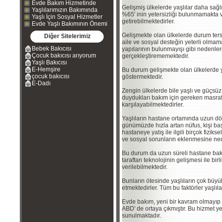
Evde Bakım Hizmetinde
Gelişmiş ülkelerde yaşlılar daha sağlık
Yaşlılarımızın Bakımında
%65' inin yetersizliği bulunmamakta v
Yaşlı İçin Sosyal Hizmetler
getirebilmektedirler.
Evde Yaşlı Bakımının Önemi
Gelişmekte olan ülkelerde durum ter
Diğer Sitelerimiz
aile ve sosyal desteğin yeterli olmam
Bebek Bakıcısı
yapılarının bulunmayışı gibi nedenlere
Çocuk bakıcısı arıyorum
gerçekleştirememektedir.
Yaşlı Bakıcısı
E-Hemşire
Bu durum gelişmekte olan ülkelerde y
çocuk bakıcısı
göstermektedir.
E-Dadı
Zengin ülkelerde bile yaşlı ve güçsü
duydukları bakım için gereken masra
karşılayabilmektedirler.
Yaşlıların hastane ortamında uzun dö
günümüzde hızla artan nüfus, kişi b
hastaneye yatış ile ilgili birçok fizik
ve sosyal sorunların eklenmesine ned
Bu durum da uzun süreli hastane bakı
taraftan teknolojinin gelişmesi ile bi
verilebilmektedir.
Bunların ötesinde yaşlıların çok büyü
etmektedirler. Tüm bu faktörler yaşlı
Evde bakım, yeni bir kavram olmayıp 1
ABD' de ortaya çıkmıştır. Bu hizmet 
sunulmaktadır.