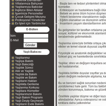
Güvenlik Elemanları
Villalarınıza Bahçıvan
- Başta tanı ve tedavi yöntemleri olma
Yaşlılarınıza Bakıcılar
hizmetler.
İngilizce Bilen Ablalar
- Enfeksiyon ve hastalıklara bağlı öl
İşyerinize Personeller
- Bebek ve anne ölüm hızının düşme
Çocuk Gelişimi Mezunu
- Yeterli beslenme olanaklarının sağ
Profesyonel Yöneticiler
- Eğitim olanakları ve düzeyinin artma
Ev İşleri için Yardımcılar
- İnsanların yaşam standartlarının art
E-Bülten
Bu gelişmeler bir taraftan ortalama yaş
sosyal, kültürel ve ekonomik alanla
İsim
beraberinde getirmektedir.
E-Mail
Yaşlanma süreciyle birlikte ortaya çık
etkiler ve temel olarak duyusal zayıflı
Yaşlı Bakıcısı
Fizyolojik ve anatomik değişiklikler v
fiziksel güç ve hareketlerde sınırlılıkla
Yaşlılarımız
Yaşlıya Bakım
Yaşlılar, stres ve değişen koşullara
Yaşlı Bakıcılığı
sık hastalanırlar.
Yaşlılık Süreci
Aile ve Yaşlılık
Yaşlılıkla birlikte duyular zayıflar 
Yaşlılık da Bakım
gelen değişim nedeniyle algılama, ka
Yaşlılık ve Bakım
Yaşlıların Hakları
Bu ve benzeri sağlık sorunları neden
Yaşlılıkta Gerileme
yürütülemez hale gelir. Tüm bu faktörl
Yaşlanma Korkusu
yönden korunmaya, bakıma ve gözetim
Yaşlılara Hizmetler
Yaşlılarımızın Bakımı
Özellikle yaşlılar düşme ve diğer kaz
Yaşlı Bakım Programı
altındadırlar. Ayrıca osteoporoz ve os
Yaşlı Deyip Geçmeyin
kırıklara daha yatkındırlar.
Yaşlıların Evde Bakımı