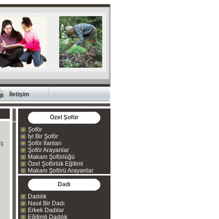
İletişim
Özel Şoför
Şoför
İyi Bir Şoför
ış
Şoför İlanları
Şoför Arayanlar
Makam Şoförlüğü
Özel Şoförlük Eğitimi
Makam Şoförü Arayanlar
Dadı
Dadılık
Nasıl Bir Dadı
Erkek Dadılar
Eğitimli Dadılık