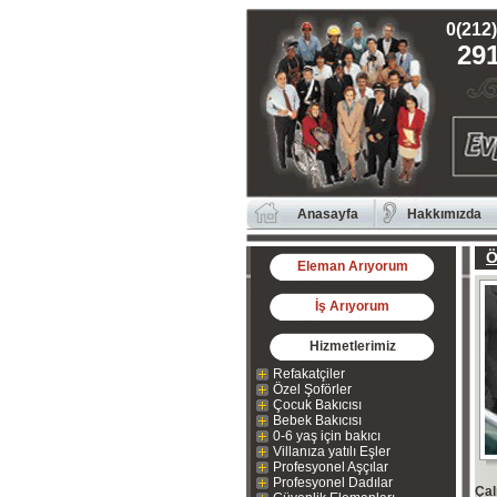
0(212)
291
Anasayfa
Hakkımızda
Ö
Eleman Arıyorum
İş Arıyorum
Hizmetlerimiz
Refakatçiler
Özel Şoförler
Çocuk Bakıcısı
Bebek Bakıcısı
0-6 yaş için bakıcı
Villanıza yatılı Eşler
Profesyonel Aşçılar
Profesyonel Dadılar
Çal