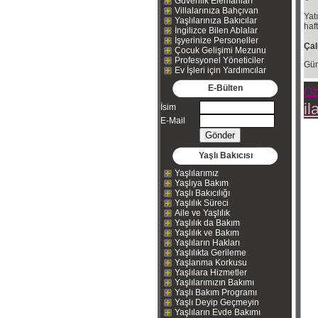
Güvenlik Elemanları
Villalarınıza Bahçıvan
Yat
Yaşlılarınıza Bakıcılar
haft
İngilizce Bilen Ablalar
İşyerinize Personeller
Çal
Çocuk Gelişimi Mezunu
Profesyonel Yöneticiler
Gün
Ev İşleri için Yardımcılar
E-Bülten
Öz
il
İsim
E-Mail
Yaşlı Bakıcısı
Yaşlılarımız
Yaşlıya Bakım
Yaşlı Bakıcılığı
Yaşlılık Süreci
Aile ve Yaşlılık
Yaşlılık da Bakım
Yaşlılık ve Bakım
Yaşlıların Hakları
Yaşlılıkta Gerileme
Yaşlanma Korkusu
Yaşlılara Hizmetler
Yaşlılarımızın Bakımı
Yaşlı Bakım Programı
Yaşlı Deyip Geçmeyin
Yaşlıların Evde Bakımı