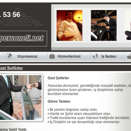
 53 56
Vizyonumuz
Hizmetlerimiz
İş İlanları
zel Şoförler
Özel Şoförler
Alanında deneyimli, gerektiğinde insiyatif alabilen, d
görünümüne özen gösteren, iş disiplinine sahip
tecrübeli elemanlar.
Görev Tanımı:
• İlk yardım bilgisine sahip olan,
• Harita ve Şehir planı okuyabiliyor olan,
• Trafik kurallarına uyan İstanbul trafiğinde tecrübeli,
• İş Disiplini ve işe devamlılığı olan elemanlar.
ışma Şekli Yatılı: