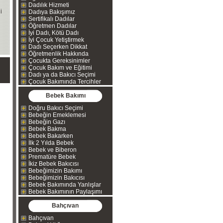
Dadılık Hizmeti
i
Dadıya Bakışımız
Sertifikalı Dadılar
Öğretmen Dadılar
İyi Dadı, Kötü Dadı
İyi Çocuk Yetiştirmek
Dadı Seçerken Dikkat
Öğretmenlik Hakkında
Çocukta Gereksinimler
Çocuk Bakım ve Eğitimi
Dadı ya da Bakıcı Seçimi
Çocuk Bakımında Tercihler
Bebek Bakımı
Doğru Bakıcı Seçimi
Bebeğin Emeklemesi
Bebeğin Gazı
Bebek Bakma
Bebek Bakarken
İlk 2 Yılda Bebek
Bebek ve Biberon
Prematüre Bebek
İkiz Bebek Bakıcısı
Bebeğimizin Bakımı
Bebeğimizin Bakıcısı
Bebek Bakımında Yanlışlar
Bebek Bakımının Paylaşımı
Bahçıvan
Bahçıvan