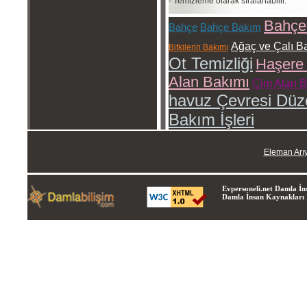
- Temizleme olarak sıralanabilir.
Bahçe
Bahçe
Bahçe Bakım
Ağaç ve Çalı B
Bitkilerin Bakımı
Ot Temizliği
Haşere 
Alan Bakımı
Çim Alan Ba
havuz Çevresi Düz
Bakım İşleri
Eleman Arı
Evpersoneli.net Damla İns
Damla İnsan Kaynakları Lt