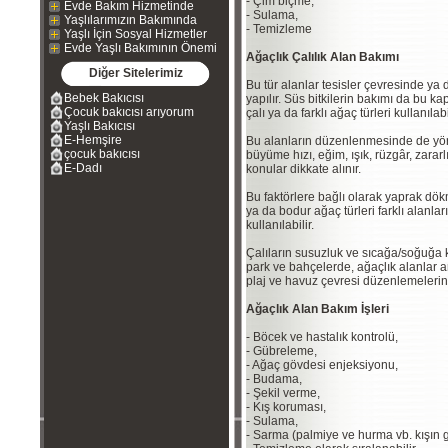
- Çim biçme,
Evde Bakım Hizmetinde
- Sulama,
Yaşlılarımızın Bakımında
- Temizleme
Yaşlı İçin Sosyal Hizmetler
Evde Yaşlı Bakımının Önemi
Ağaçlık Çalılık Alan Bakımı
Diğer Sitelerimiz
Bu tür alanlar tesisler çevresinde ya
Bebek Bakıcısı
yapılır. Süs bitkilerin bakımı da bu 
Çocuk bakıcısı arıyorum
çalı ya da farklı ağaç türleri kullanılabil
Yaşlı Bakıcısı
E-Hemşire
Bu alanların düzenlenmesinde de yören
çocuk bakıcısı
büyüme hızı, eğim, ışık, rüzgâr, zararl
E-Dadı
konular dikkate alınır.
Bu faktörlere bağlı olarak yaprak dö
ya da bodur ağaç türleri farklı alanla
kullanılabilir.
Çalıların susuzluk ve sıcağa/soğuğa ka
park ve bahçelerde, ağaçlık alanlar a
plaj ve havuz çevresi düzenlemelerind
Ağaçlık Alan Bakım İşleri
- Böcek ve hastalık kontrolü,
- Gübreleme,
- Ağaç gövdesi enjeksiyonu,
- Budama,
- Şekil verme,
- Kış koruması,
- Sulama,
- Sarma (palmiye ve hurma vb. kışın