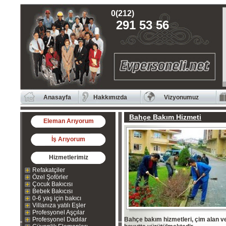
0(212)
291 53 56
Anasayfa
Hakkımızda
Vizyonumuz
Bahçe Bakım Hizmeti
Eleman Arıyorum
İş Arıyorum
Hizmetlerimiz
Refakatçiler
Özel Şoförler
Çocuk Bakıcısı
Bebek Bakıcısı
0-6 yaş için bakıcı
Villanıza yatılı Eşler
Profesyonel Aşçılar
Profesyonel Dadılar
Bahçe bakım hizmetleri, çim alan ve 