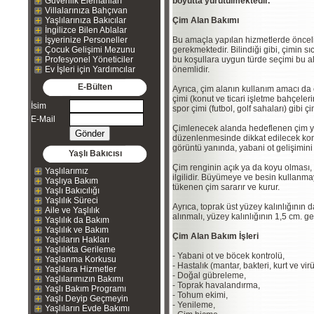
Güvenlik Elemanları
boyutta yürütülmektedir.
Villalarınıza Bahçıvan
Yaşlılarınıza Bakıcılar
Çim Alan Bakımı
İngilizce Bilen Ablalar
İşyerinize Personeller
Bu amaçla yapılan hizmetlerde öncelik
Çocuk Gelişimi Mezunu
gerekmektedir. Bilindiği gibi, çimin s
Profesyonel Yöneticiler
bu koşullara uygun türde seçimi bu a
Ev İşleri için Yardımcılar
önemlidir.
E-Bülten
Ayrıca, çim alanın kullanım amacı da
çimi (konut ve ticari işletme bahçeler
İsim
spor çimi (futbol, golf sahaları) gibi çim
E-Mail
Çimlenecek alanda hedeflenen çim yo
düzenlenmesinde dikkat edilecek konul
görüntü yanında, yabani ot gelişimini 
Yaşlı Bakıcısı
Çim renginin açık ya da koyu olması
Yaşlılarımız
ilgilidir. Büyümeye ve besin kullanma
Yaşlıya Bakım
tükenen çim sararır ve kurur.
Yaşlı Bakıcılığı
Yaşlılık Süreci
Ayrıca, toprak üst yüzey kalınlığını
Aile ve Yaşlılık
alınmalı, yüzey kalınlığının 1,5 cm. 
Yaşlılık da Bakım
Yaşlılık ve Bakım
Çim Alan Bakım İşleri
Yaşlıların Hakları
Yaşlılıkta Gerileme
- Yabani ot ve böcek kontrolü,
Yaşlanma Korkusu
- Hastalık (mantar, bakteri, kurt ve vir
Yaşlılara Hizmetler
- Doğal gübreleme,
Yaşlılarımızın Bakımı
- Toprak havalandırma,
Yaşlı Bakım Programı
- Tohum ekimi,
Yaşlı Deyip Geçmeyin
- Yenileme,
Yaşlıların Evde Bakımı